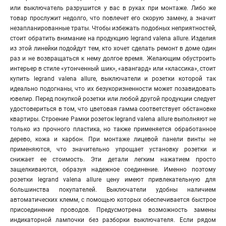
или выключатель разрушится у вас в руках при монтаже. Либо же
товар прослужит недолго, что повлечет его скорую замену, а значит
незапланированные траты. Чтобы избежать подобных неприятностей,
стоит обратить внимание на продукцию legrand valena allure. Изделия
из этой линейки подойдут тем, кто хочет сделать ремонт в доме один
раз и не возвращаться к нему долгое время. Желающим обустроить
интерьер в стиле «утонченный шик», «авангард» или «классика», стоит
купить legrand valena allure, выключатели и розетки которой так
идеально подогнаны, что их безукоризненности может позавидовать
ювелир. Перед покупкой розетки или любой другой продукции следует
удостовериться в том, что цветовая гамма соответствует обстановке
квартиры. Строение Рамки розеток legrand valena allure выполняют не
только из прочного пластика, но также применяется обработанное
дерево, кожа и карбон. При монтаже лицевой панели винты не
применяются, что значительно упрощает установку розетки и
снижает ее стоимость. Эти детали легким нажатием просто
защелкиваются, образуя надежное соединение. Именно поэтому
розетки legrand valena allure цену имеют привлекательную для
большинства покупателей. Выключатели удобны наличием
автоматических клемм, с помощью которых обеспечивается быстрое
присоединение проводов. Предусмотрена возможность замены
индикаторной лампочки без разборки выключателя. Если рядом