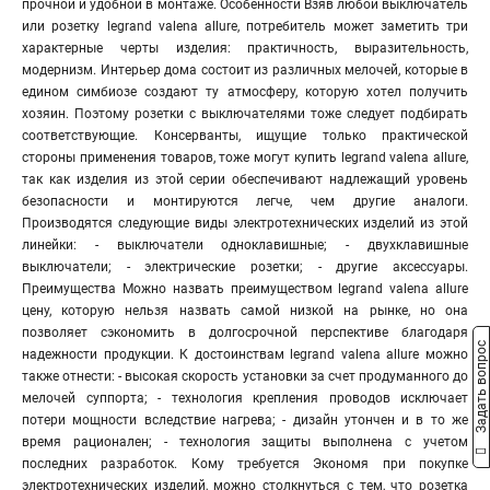
прочной и удобной в монтаже. Особенности Взяв любой выключатель
или розетку legrand valena allure, потребитель может заметить три
характерные черты изделия: практичность, выразительность,
модернизм. Интерьер дома состоит из различных мелочей, которые в
едином симбиозе создают ту атмосферу, которую хотел получить
хозяин. Поэтому розетки с выключателями тоже следует подбирать
соответствующие. Консерванты, ищущие только практической
стороны применения товаров, тоже могут купить legrand valena allure,
так как изделия из этой серии обеспечивают надлежащий уровень
безопасности и монтируются легче, чем другие аналоги.
Производятся следующие виды электротехнических изделий из этой
линейки: - выключатели одноклавишные; - двухклавишные
выключатели; - электрические розетки; - другие аксессуары.
Преимущества Можно назвать преимуществом legrand valena allure
цену, которую нельзя назвать самой низкой на рынке, но она
позволяет сэкономить в долгосрочной перспективе благодаря
Задать вопрос
надежности продукции. К достоинствам legrand valena allure можно
также отнести: - высокая скорость установки за счет продуманного до
мелочей суппорта; - технология крепления проводов исключает
потери мощности вследствие нагрева; - дизайн утончен и в то же
время рационален; - технология защиты выполнена с учетом
последних разработок. Кому требуется Экономя при покупке
электротехнических изделий, можно столкнуться с тем, что розетка