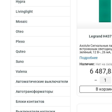
Hypra
Livinglight
Mosaic
Oteo
Legrand H437
Plexo
Axolute Сигнальные л
встроенным светодиод
Quteo
зелёный, 12 В~, 26 мА, 
во р...
Подробнее
Suno
Наличие:
Нет на скл
6 487,8
Valena
–
Автоматические выключатели
В корзи
Автотрансформаторы
Блоки контактов
Выключатели нагрузки