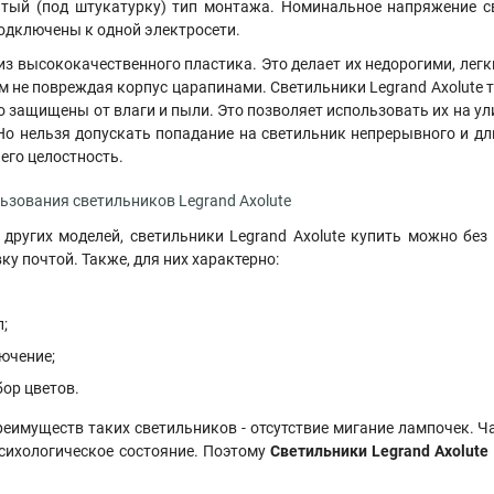
тый (под штукатурку) тип монтажа. Номинальное напряжение св
одключены к одной электросети.
из высококачественного пластика. Это делает их недорогими, лег
ом не повреждая корпус царапинами. Светильники Legrand Axolute 
 защищены от влаги и пыли. Это позволяет использовать их на ули
 Но нельзя допускать попадание на светильник непрерывного и дл
 его целостность.
зования светильников Legrand Axolute
 других моделей, светильники Legrand Axolute купить можно бе
у почтой. Также, для них характерно:
;
ючение;
ор цветов.
еимуществ таких светильников - отсутствие мигание лампочек. Ча
психологическое состояние. Поэтому
Светильники Legrand Axolute