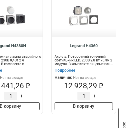
grand H4380N
Legrand H4360
ъемная лампа аварийного
Axolute. Поворотный точечный
 230В 0,4Вт 2 ч
светильник LED. 230В 2,8 Вт 70Лм 2
.В комплекте с
модуля. В комплекте лицевые пан...
...
е
Подробнее
Наличие:
Нет на складе
Нет на складе
 441,26 ₽
12 928,29 ₽
–
+
–
+
В корзину
В корзину