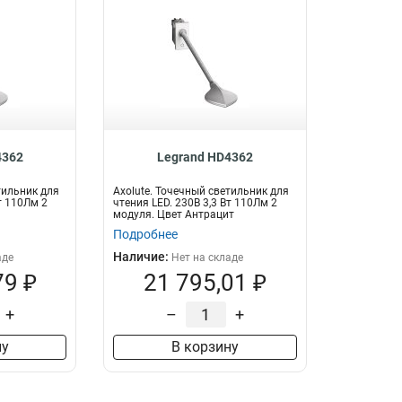
4362
Legrand HD4362
тильник для
Axolute. Точечный светильник для
т 110Лм 2
чтения LED. 230В 3,3 Вт 110Лм 2
модуля. Цвет Антрацит
Подробнее
Наличие:
аде
Нет на складе
79 ₽
21 795,01 ₽
+
–
+
ну
В корзину