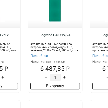
1V/12
Legrand H4371V/24
Leg
ампы со
Axolute Сигнальные лампы со
Axolute Си
ом LED,
встроенным светодиодом LED,
встроенным
300 мВ, кол-
зелёный, 24 В~, 27 мА, 700 мВ, кол-
прозрачный,
во р...
кол-в...
Подробнее
Подробне
Наличие:
Наличие:
аде
Нет на складе
5 ₽
6 487,85 ₽
6
+
–
+
ну
В корзину