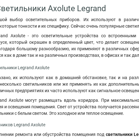
Светильники Axolute Legrand
шой выбор осветительных приборов. Их используют в различ
которые тонкости и их специфику. Сейчас очень популярные светил
rand Axolute - это осветительные устройства со встроенны
усе, который окрашен в определенный цвет, что делает освещен
лагодаря большому разнообразию, их применяют в различных сфер
 как в доме так и на различных производствах, в офисах и так да
ильники Legrand Axolute
зано, их используют как в домашней обстановке, так и на раз
 несколько светильников или же применять их как дополнитель
личных предприятиях их часто используют как сигнальное освеще
and Axolute могут размещать вдоль коридора. При максимально
я и освещения помещения. Свет от устройства получается рассеян
ьники с белым светом. Это холодное или теплое освещение.
ников Legrand Axolute
лнении ремонта или обустройства помещения под
светильники Le