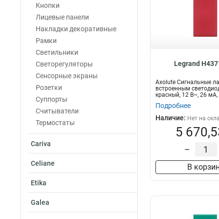
Кнопки
Лицевые панели
Накладки декоративные
Рамки
Светильники
Legrand H437
Светорегуляторы
Сенсорные экраны
Axolute Сигнальные л
Розетки
встроенным светодиод
красный, 12 В~, 26 мА,
Суппорты
во р...
Подробнее
Считыватели
Наличие:
Нет на скл
Термостаты
5 670,5
Cariva
–
Celiane
В корзи
Etika
Galea