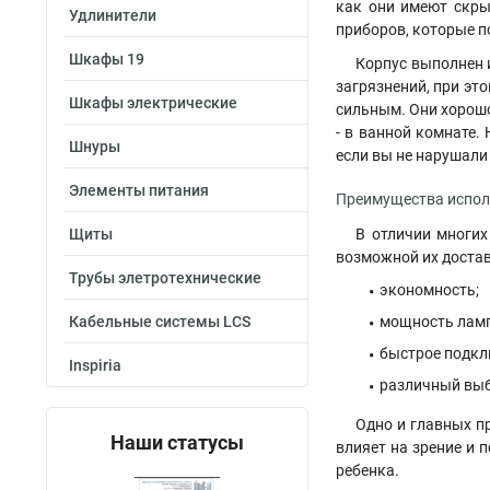
как они имеют скры
Удлинители
приборов, которые п
Шкафы 19
Корпус выполнен 
загрязнений, при эт
Шкафы электрические
сильным. Они хорошо
- в ванной комнате.
Шнуры
если вы не нарушали
Элементы питания
Преимущества исполь
Щиты
В отличии многих
возможной их доставк
Трубы элетротехнические
экономность;
Кабельные системы LCS
мощность ламп
быстрое подкл
Inspiria
различный выб
Одно и главных пр
Наши статусы
влияет на зрение и 
ребенка.