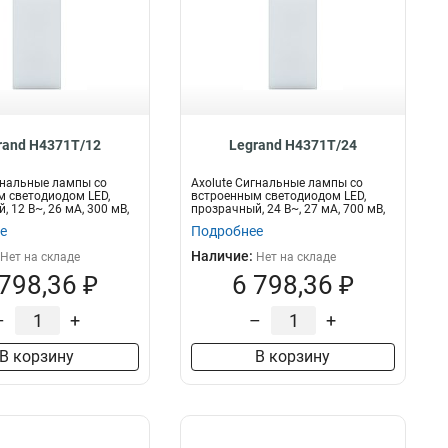
rand H4371T/12
Legrand H4371T/24
гнальные лампы со
Axolute Сигнальные лампы со
 светодиодом LED,
встроенным светодиодом LED,
 12 В~, 26 мА, 300 мВ,
прозрачный, 24 В~, 27 мА, 700 мВ,
кол-в...
е
Подробнее
Наличие:
Нет на складе
Нет на складе
 798,36 ₽
6 798,36 ₽
–
+
–
+
В корзину
В корзину