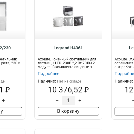
2/230
Legrand H4361
Le
ветильник,
Axolute. Точечный светильник для
Axolute. С
цвета, 230 и
лестницы LED. 230В 2,2 Вт 70Лм 2
освещения.
модуля. В комплекте лицевые п...
авт.работы
лицевыми п
Подробнее
Подробне
Наличие:
Наличие:
аде
Нет на складе
1 ₽
10 376,52 ₽
12
+
–
+
ну
В корзину