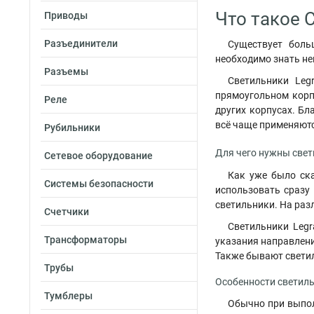
Что такое 
Приводы
Разъединители
Существует боль
необходимо знать не
Разъемы
Светильники Leg
прямоугольном корп
Реле
других корпусах. Б
всё чаще применяются
Рубильники
Для чего нужны свет
Сетевое оборудование
Как уже было ска
Системы безопасности
использовать сразу
светильники. На раз
Счетчики
Светильники Legr
Трансформаторы
указания направлени
Также бывают светил
Трубы
Особенности светиль
Тумблеры
Обычно при выпо