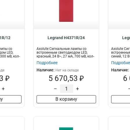
1R/12
Legrand H4371R/24
Leg
ампы со
Axolute Сигнальные лампы со
Axolute Си
ом LED,
встроенным светодиодом LED,
встроенным
 300 мВ, кол-
красный, 24 В~, 27 мА, 700 мВ, кол-
синий, 12 В
во р...
рас...
Подробнее
Подробне
Наличие:
Наличие:
аде
Нет на складе
3 ₽
5 670,53 ₽
6
+
–
+
ну
В корзину