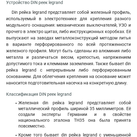
Устройство DIN реек legrand
Din рейка legrand представляет собой железный профиль,
используемый в электротехнике для крепления разного
модульного оснащения: механических выключателей, УЗО и
прочего в электро щитах, либо инструкционных коробках. Её
выпускают на заводах металлоконструкций методом литья
в варианте перфорированного по всей протяженности
железного профиля. Могут быть сделаны из алюминия либо
металла и различаться весом, крепостью, напряжением
допустимого тока и клеммами заземления. Также бывает din
рейка legrand с непрерывным либо перфорированным
основанием. Для облегчения крепления на основание может
наносится подготовительная насечка на конкретную длину.
Классификация DIN реек legrand
Железная din рейка legrand представляет собой
металлический профиль шириной 35 миллиметров. Её
создали эксперты Германии и в свойстве
национального эталона ТН35 она была принята
повсеместно.
Кроме того бывает din рейка legrand с уменьшенной