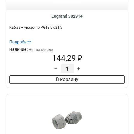
Legrand 382914
Каб.заж.ун.сер.пр PG13,5 d21,5
Подробнее
Наличие:
Нет на складе
144,29 ₽
–
+
В корзину