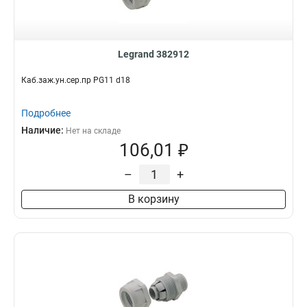
Legrand 382912
Каб.заж.ун.сер.пр PG11 d18
Подробнее
Наличие:
Нет на складе
106,01 ₽
–
+
В корзину