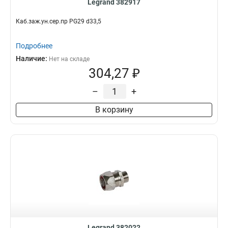
Legrand 382917
Каб.заж.ун.сер.пр PG29 d33,5
Подробнее
Наличие:
Нет на складе
304,27 ₽
–
+
В корзину
Legrand 382022