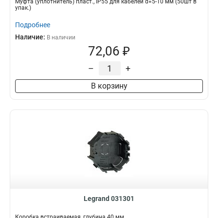
Муфта (уплотнитель) пласт., IP55 для кабелей d=5-10 мм (50шт в
упак.)
Подробнее
Наличие:
В наличии
72,06 ₽
–
+
В корзину
Legrand 031301
Коробка встраиваемая, глубина 40 мм