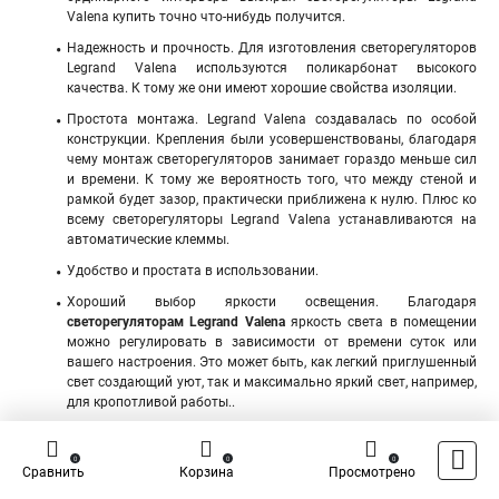
Valena купить точно что-нибудь получится.
Надежность и прочность. Для изготовления светорегуляторов
Legrand Valena используются поликарбонат высокого
качества. К тому же они имеют хорошие свойства изоляции.
Простота монтажа. Legrand Valena создавалась по особой
конструкции. Крепления были усовершенствованы, благодаря
чему монтаж светорегуляторов занимает гораздо меньше сил
и времени. К тому же вероятность того, что между стеной и
рамкой будет зазор, практически приближена к нулю. Плюс ко
всему светорегуляторы Legrand Valena устанавливаются на
автоматические клеммы.
Удобство и простата в использовании.
Хороший выбор яркости освещения. Благодаря
светорегуляторам Legrand Valena
яркость света в помещении
можно регулировать в зависимости от времени суток или
вашего настроения. Это может быть, как легкий приглушенный
свет создающий уют, так и максимально яркий свет, например,
для кропотливой работы..
Legrand Valena это тот вариант, который и надежен в пользовании
0
0
0
и прост в установке. Светорегуляторы Legrand Valena цена которых
Сравнить
Корзина
Просмотрено
весьма доступна изготовлены по современный технологиям и имеют