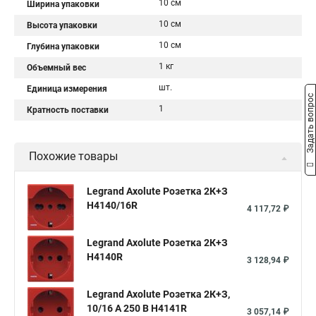
10 см
Ширина упаковки
10 см
Высота упаковки
10 см
Глубина упаковки
1 кг
Объемный вес
шт.
Единица измерения
Задать вопрос
1
Кратность поставки
Похожие товары
Legrand Axolute Розетка 2К+З
H4140/16R
4 117,72 ₽
Legrand Axolute Розетка 2К+З
H4140R
3 128,94 ₽
Legrand Axolute Розетка 2К+З,
10/16 А 250 В H4141R
3 057,14 ₽