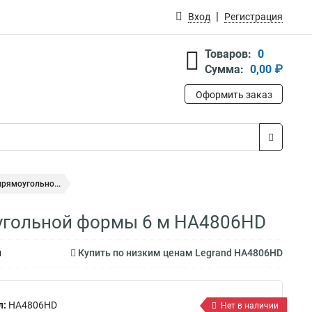
Вход
Регистрация
Товаров:
0
Сумма:
0,00 ₽
Оформить заказ
рямоугольно...
оугольной формы 6 м HA4806HD
й
Купить по низким ценам Legrand HA4806HD
л:
HA4806HD
Нет в наличии