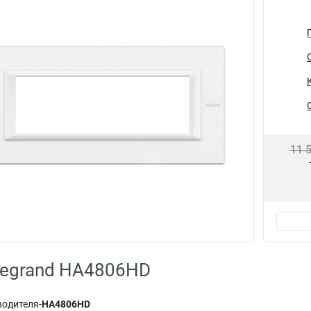
11 
Legrand HA4806HD
водителя-
HA4806HD