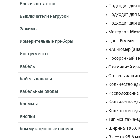
Блоки контактов
Подходит для 
Подходит для 
Выключатели нагрузки
Подходит для 
Зажимы
Материал-
Мет
Цвет-
Белый
Измерительные приборы
RAL-номер (ан
Инструменты
Прозрачный-
Н
Кабель
С откидной кр
Степень защиты
Кабель каналы
Количество ед
Кабельные вводы
Расположение 
Количество еди
Клеммы
Количество еди
Кнопки
Тип монтажа-
Д
Ширина-
195.6
Коммутационные панели
Высота-
95.6 м