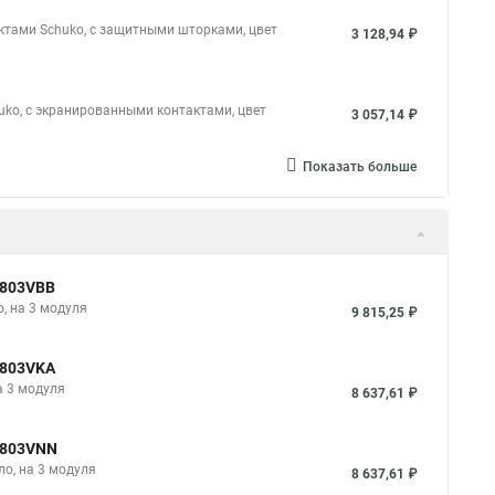
ктами Schuko, с защитными шторками, цвет
3 128,94 ₽
uko, с экранированными контактами, цвет
3 057,14 ₽
Показать больше
4803VBB
, на 3 модуля
9 815,25 ₽
4803VKA
а 3 модуля
8 637,61 ₽
4803VNN
ло, на 3 модуля
8 637,61 ₽