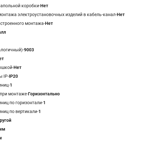
напольной коробки-
Нет
монтажа электроустановочных изделий в кабель-канал-
Нет
встроенного монтажа-
Нет
алл
алогичный)-
9003
ет
ышкой-
Нет
 IP-
IP20
иниц-
1
при монтаже-
Горизонтально
ниц по горизонтали-
1
ниц по вертикали-
1
ругой
 мм
м