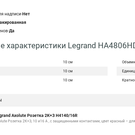
м
ля надписи-
Нет
акированная
енов-
Да
е характеристики Legrand HA4806H
10 см
Объемн
10 см
Единиц
10 см
Кратно
ы
grand Axolute Розетка 2К+З H4140/16R
olute Розетка 2К+З, 10 и16 А , с защищенными контактами, цвет красный – д