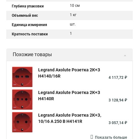
10 см
Глубина упаковки
1 кг
Объемный вес
шт.
Единица измерения
1
Кратность поставки
Похожие товары
Legrand Axolute Розетка 2К+З
H4140/16R
4 117,72 ₽
Legrand Axolute Розетка 2К+З
H4140R
3 128,94 ₽
Legrand Axolute Розетка 2К+З,
10/16 А 250 В H4141R
3 057,14 ₽
Показать больше