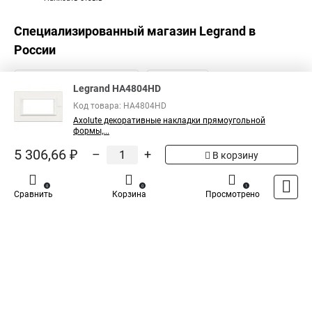
Специализированный магазин
Legrand
в
России
Legrand HA4804HD
Код товара: HA4804HD
Axolute декоративные накладки прямоугольной
формы,...
5 306,66 ₽
–
+
В корзину
0
0
1
Сравнить
Корзина
Просмотрено
Каталог
Оплата
Доставка
Контакты
Войти