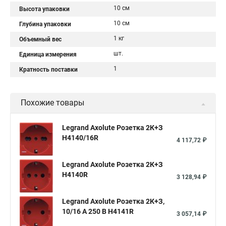
10 см
Высота упаковки
10 см
Глубина упаковки
1 кг
Объемный вес
шт.
Единица измерения
1
Кратность поставки
Похожие товары
Legrand Axolute Розетка 2К+З
H4140/16R
4 117,72 ₽
Legrand Axolute Розетка 2К+З
H4140R
3 128,94 ₽
Legrand Axolute Розетка 2К+З,
10/16 А 250 В H4141R
3 057,14 ₽