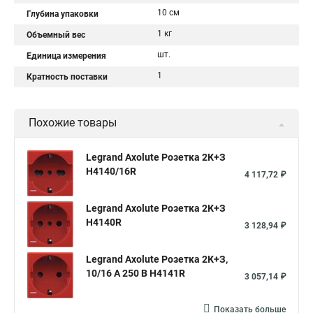
10 см
Глубина упаковки
1 кг
Объемный вес
шт.
Единица измерения
1
Кратность поставки
Похожие товары
Legrand Axolute Розетка 2К+З
H4140/16R
4 117,72 ₽
Legrand Axolute Розетка 2К+З
H4140R
3 128,94 ₽
Legrand Axolute Розетка 2К+З,
10/16 А 250 В H4141R
3 057,14 ₽
Показать больше