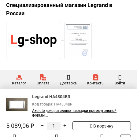
Специализированный магазин
Legrand
в
России
Каталог
Оплата
Доставка
Контакты
Войти
Legrand HA4804BR
Код товара: HA4804BR
Axolute декоративные накладки прямоугольной
формы,...
5 089,06 ₽
–
+
В корзину