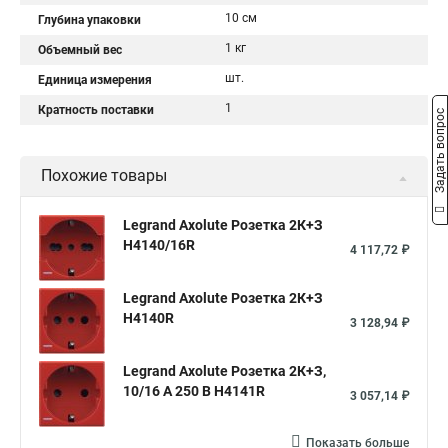
10 см
Глубина упаковки
1 кг
Объемный вес
шт.
Единица измерения
1
Кратность поставки
Задать вопрос
Похожие товары
Legrand Axolute Розетка 2К+З
H4140/16R
4 117,72 ₽
Legrand Axolute Розетка 2К+З
H4140R
3 128,94 ₽
Legrand Axolute Розетка 2К+З,
10/16 А 250 В H4141R
3 057,14 ₽
Показать больше