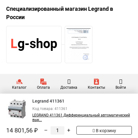
Специализированный магазин
Legrand
в
России
Каталог
Оплата
Доставка
Контакты
Войти
Legrand 411361
Код товара: 411361
LEGRAND 411361 Дифференциальный автоматический
вык...
14 801,56 ₽
–
+
В корзину