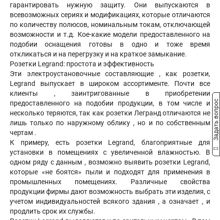
гарантировать нужную защиту. Они выпускаются в
всевозможных сериях и модификациях, которые отличаются
по количеству полюсов, номинальным токам, отключающей
возможности и т.д. Кое-какие модели предоставленного на
подобии оснащения готовы в одно и тоже время
откликаться и на перегрузку и на краткое замыкание.
Розетки Legrand: простота и эффективность
Эти электроустановочные составляющие , как розетки,
Legrand выпускает в широком ассортименте. Почти все
клиенты , заинтригованные в приобретении
Задать вопрос
предоставленного на подобии продукции, в том числе и
несколько теряются, так как розетки Легранд отличаются не
лишь только по наружному облику , но и по собственным
чертам .
К примеру, есть розетки Legrand, благоприятные для
установки в помещениях с увеличенной влажностью. В
одном ряду с данным , возможно выявить розетки Legrand,
которые «не боятся» пыли и подходят для применения в
промышленных помещениях. Различные свойства
продукции фирмы дают возможность выбрать эти изделия, с
учетом индивидуальностей всякого здания , а означает , и
продлить срок их службы.