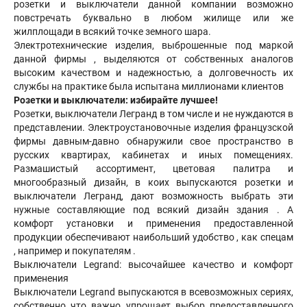
розетки и выключатели данной компании возможно
повстречать буквально в любом жилище или же
жилплощади в всякий точке земного шара.
Электротехнические изделия, выброшенные под маркой
данной фирмы , выделяются от собственных аналогов
высоким качеством и надежностью, а долговечность их
службы на практике была испытана миллионами клиентов
Розетки и выключатели: избирайте лучшее!
Розетки, выключатели Легранд в том числе и не нуждаются в
представлении. Электроустановочные изделия французской
фирмы давным-давно обнаружили свое пространство в
русских квартирах, кабинетах и иных помещениях.
Размашистый ассортимент, цветовая палитра и
многообразный дизайн, в коих выпускаются розетки и
выключатели Легранд, дают возможность выбрать эти
нужные составляющие под всякий дизайн здания . А
комфорт установки и применения предоставленной
продукции обеспечивают наибольший удобство , как спецам
, например и покупателям .
Выключатели Legrand: высочайшее качество и комфорт
применения
Выключатели Legrand выпускаются в всевозможных сериях,
собственно что важно упрощает выбор предоставленного