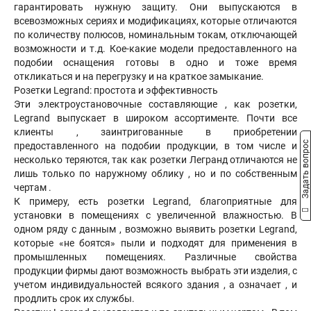
гарантировать нужную защиту. Они выпускаются в
всевозможных сериях и модификациях, которые отличаются
по количеству полюсов, номинальным токам, отключающей
возможности и т.д. Кое-какие модели предоставленного на
подобии оснащения готовы в одно и тоже время
откликаться и на перегрузку и на краткое замыкание.
Розетки Legrand: простота и эффективность
Эти электроустановочные составляющие , как розетки,
Legrand выпускает в широком ассортименте. Почти все
клиенты , заинтригованные в приобретении
Задать вопрос
предоставленного на подобии продукции, в том числе и
несколько теряются, так как розетки Легранд отличаются не
лишь только по наружному облику , но и по собственным
чертам .
К примеру, есть розетки Legrand, благоприятные для
установки в помещениях с увеличенной влажностью. В
одном ряду с данным , возможно выявить розетки Legrand,
которые «не боятся» пыли и подходят для применения в
промышленных помещениях. Различные свойства
продукции фирмы дают возможность выбрать эти изделия, с
учетом индивидуальностей всякого здания , а означает , и
продлить срок их службы.