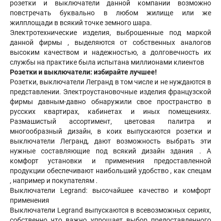
розетки и выключатели данной компании возможно
повстречать буквально в любом жилище или же
жилплощади в всякий точке земного шара.
Электротехнические изделия, выброшенные под маркой
данной фирмы , выделяются от собственных аналогов
высоким качеством и надежностью, а долговечность их
службы на практике была испытана миллионами клиентов
Розетки и выключатели: избирайте лучшее!
Розетки, выключатели Легранд в том числе и не нуждаются в
представлении. Электроустановочные изделия французской
фирмы давным-давно обнаружили свое пространство в
русских квартирах, кабинетах и иных помещениях.
Размашистый ассортимент, цветовая палитра и
многообразный дизайн, в коих выпускаются розетки и
выключатели Легранд, дают возможность выбрать эти
нужные составляющие под всякий дизайн здания . А
комфорт установки и применения предоставленной
продукции обеспечивают наибольший удобство , как спецам
, например и покупателям .
Выключатели Legrand: высочайшее качество и комфорт
применения
Выключатели Legrand выпускаются в всевозможных сериях,
собственно что важно упрощает выбор предоставленного