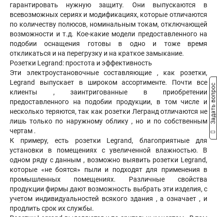
гарантировать нужную защиту. Они выпускаются в
всевозможных сериях и модификациях, которые отличаются
по количеству полюсов, номинальным токам, отключающей
возможности и т.д. Кое-какие модели предоставленного на
подобии оснащения готовы в одно и тоже время
откликаться и на перегрузку и на краткое замыкание.
Розетки Legrand: простота и эффективность
Эти электроустановочные составляющие , как розетки,
Legrand выпускает в широком ассортименте. Почти все
Задать вопрос
клиенты , заинтригованные в приобретении
предоставленного на подобии продукции, в том числе и
несколько теряются, так как розетки Легранд отличаются не
лишь только по наружному облику , но и по собственным
чертам .
К примеру, есть розетки Legrand, благоприятные для
установки в помещениях с увеличенной влажностью. В
одном ряду с данным , возможно выявить розетки Legrand,
которые «не боятся» пыли и подходят для применения в
промышленных помещениях. Различные свойства
продукции фирмы дают возможность выбрать эти изделия, с
учетом индивидуальностей всякого здания , а означает , и
продлить срок их службы.