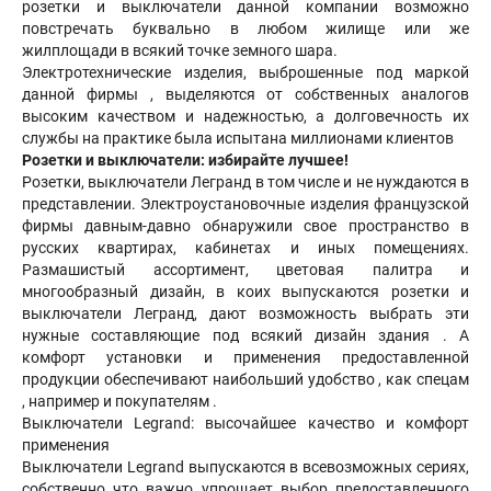
розетки и выключатели данной компании возможно
повстречать буквально в любом жилище или же
жилплощади в всякий точке земного шара.
Электротехнические изделия, выброшенные под маркой
данной фирмы , выделяются от собственных аналогов
высоким качеством и надежностью, а долговечность их
службы на практике была испытана миллионами клиентов
Розетки и выключатели: избирайте лучшее!
Розетки, выключатели Легранд в том числе и не нуждаются в
представлении. Электроустановочные изделия французской
фирмы давным-давно обнаружили свое пространство в
русских квартирах, кабинетах и иных помещениях.
Размашистый ассортимент, цветовая палитра и
многообразный дизайн, в коих выпускаются розетки и
выключатели Легранд, дают возможность выбрать эти
нужные составляющие под всякий дизайн здания . А
комфорт установки и применения предоставленной
продукции обеспечивают наибольший удобство , как спецам
, например и покупателям .
Выключатели Legrand: высочайшее качество и комфорт
применения
Выключатели Legrand выпускаются в всевозможных сериях,
собственно что важно упрощает выбор предоставленного