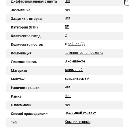
нет
Дифференциальная защита
нет
Заземление
нет
Защитные шторки
5E
Категория (UTP)
2
Количество гнезд
Двойная (2)
Количество постов
компьютерная розетка
Комбинация
В комплекте
Лицевая панель
Алюминий
Материал
встраиваемый
Монтаж
нет
Наличие крышки
Нет
Рамка
нет
С клеммами
Зажимной контакт
Способ присоединения
Компьютерные
Тип