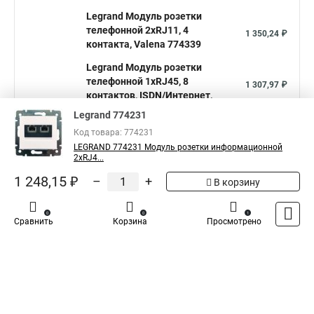
Legrand Модуль розетки
телефонной 2хRJ11, 4
1 350,24 ₽
контакта, Valena 774339
Legrand Модуль розетки
телефонной 1хRJ45, 8
1 307,97 ₽
контактов, ISDN/Интернет,
Valena 774341
Legrand 774231
Показать больше
Код товара: 774231
LEGRAND 774231 Модуль розетки информационной
2хRJ4...
5
Общая оценка товара:
1
1 248,15 ₽
–
+
В корзину
Написать отзыв
0
0
1
Сравнить
Корзина
Просмотрено
Специализированный магазин
Legrand
в
России