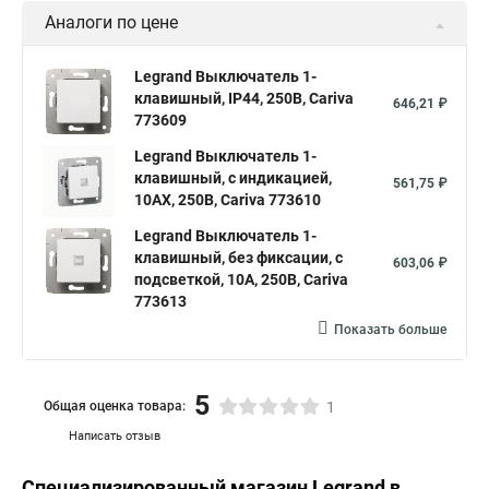
Аналоги по цене
Legrand Выключатель 1-
клавишный, IP44, 250В, Cariva
646,21 ₽
773609
Legrand Выключатель 1-
клавишный, с индикацией,
561,75 ₽
10АХ, 250В, Cariva 773610
Legrand Выключатель 1-
клавишный, без фиксации, с
603,06 ₽
подсветкой, 10А, 250В, Cariva
773613
Показать больше
5
Общая оценка товара:
1
Написать отзыв
Специализированный магазин
Legrand
в