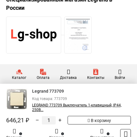
России
Каталог
Оплата
Доставка
Контакты
Войти
Legrand 773709
Код товара: 773709
LEGRAND 773709 Выключатель 1-клавишный, IP44,
250В...
646,21 ₽
–
+
В корзину
0
0
1