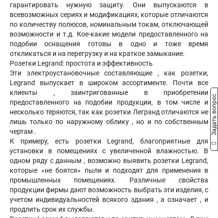
гарантировать нужную защиту. Они выпускаются в
всевозможных сериях и модификациях, которые отличаются
по количеству полюсов, номинальным токам, отключающей
возможности и т.д. Кое-какие модели предоставленного на
подобии оснащения готовы в одно и тоже время
откликаться и на перегрузку и на краткое замыкание.
Розетки Legrand: простота и эффективность
Эти электроустановочные составляющие , как розетки,
Legrand выпускает в широком ассортименте. Почти все
клиенты , заинтригованные в приобретении
Задать вопрос
предоставленного на подобии продукции, в том числе и
несколько теряются, так как розетки Легранд отличаются не
лишь только по наружному облику , но и по собственным
чертам .
К примеру, есть розетки Legrand, благоприятные для
установки в помещениях с увеличенной влажностью. В
одном ряду с данным , возможно выявить розетки Legrand,
которые «не боятся» пыли и подходят для применения в
промышленных помещениях. Различные свойства
продукции фирмы дают возможность выбрать эти изделия, с
учетом индивидуальностей всякого здания , а означает , и
продлить срок их службы.