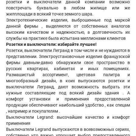
розетки и выключатели данной компании возможно
повстречать буквально в любом жилище или же
жилплощади в всякий точке земного шара.
Электротехнические изделия, выброшенные под маркой
данной фирмы , выделяются от собственных аналогов
высоким качеством и надежностью, а долговечность их
службы на практике была испытана миллионами клиентов
Розетки и выключатели: избирайте лучшее!
Розетки, выключатели Легранд в том числе и не нуждаются в
представлении. Электроустановочные изделия французской
фирмы давным-давно обнаружили свое пространство в
русских квартирах, кабинетах и иных помещениях.
Размашистый ассортимент, цветовая палитра и
многообразный дизайн, в коих выпускаются розетки и
выключатели Легранд, дают возможность выбрать эти
нужные составляющие под всякий дизайн здания . А
комфорт установки и применения предоставленной
продукции обеспечивают наибольший удобство , как спецам
, например и покупателям .
Выключатели Legrand: высочайшее качество и комфорт
применения
Выключатели Legrand выпускаются в всевозможных сериях,
собственно что важно упрощает выбор предоставленного