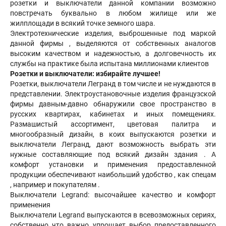
розетки и выключатели данной компании возможно
повстречать буквально в любом жилище или же
жилплощади в всякий точке земного шара.
Электротехнические изделия, выброшенные под маркой
данной фирмы , выделяются от собственных аналогов
высоким качеством и надежностью, а долговечность их
службы на практике была испытана миллионами клиентов
Розетки и выключатели: избирайте лучшее!
Розетки, выключатели Легранд в том числе и не нуждаются в
представлении. Электроустановочные изделия французской
фирмы давным-давно обнаружили свое пространство в
русских квартирах, кабинетах и иных помещениях.
Размашистый ассортимент, цветовая палитра и
многообразный дизайн, в коих выпускаются розетки и
выключатели Легранд, дают возможность выбрать эти
нужные составляющие под всякий дизайн здания . А
комфорт установки и применения предоставленной
продукции обеспечивают наибольший удобство , как спецам
, например и покупателям .
Выключатели Legrand: высочайшее качество и комфорт
применения
Выключатели Legrand выпускаются в всевозможных сериях,
собственно что важно упрощает выбор предоставленного