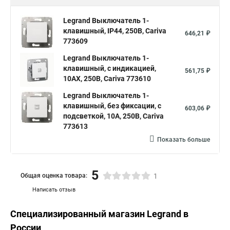
Legrand Выключатель 1-
клавишный, IP44, 250В, Cariva
646,21 ₽
773609
Legrand Выключатель 1-
клавишный, с индикацией,
561,75 ₽
10АХ, 250В, Cariva 773610
Legrand Выключатель 1-
клавишный, без фиксации, с
603,06 ₽
подсветкой, 10А, 250В, Cariva
773613
Показать больше
5
Общая оценка товара:
1
Написать отзыв
Специализированный магазин
Legrand
в
России