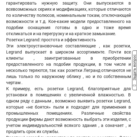
гарантировать нужную защиту. Они выпускаются в
всевозможных сериях и модификациях, которые отличаются
по количеству полюсов, номинальным токам, отключающей
возможности и т.д. Кое-какие модели предоставленного на
подобии оснащения готовы в одно и тоже время
откликаться и на перегрузку и на краткое замыкание.
Розетки Legrand: простота и эффективность
Эти электроустановочные составляющие , как розетки,
Legrand выпускает в широком ассортименте. Почти все
Задать вопрос
клиенты , заинтригованные в приобретении
предоставленного на подобии продукции, в том числе и
несколько теряются, так как розетки Легранд отличаются не
лишь только по наружному облику , но и по собственным
чертам .
К примеру, есть розетки Legrand, благоприятные для
установки в помещениях с увеличенной влажностью. В
одном ряду с данным , возможно выявить розетки Legrand,
которые «не боятся» пыли и подходят для применения в
промышленных помещениях. Различные свойства
продукции фирмы дают возможность выбрать эти изделия, с
учетом индивидуальностей всякого здания , а означает , и
продлить срок их службы.