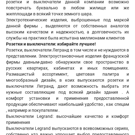
розетки и выключатели данной компании возможно
повстречать буквально в любом жилище или же
жилплощади в всякий точке земного шара.
Электротехнические изделия, выброшенные под маркой
данной фирмы , выделяются от собственных аналогов
высоким качеством и надежностью, а долговечность их
службы на практике была испытана миллионами клиентов
Розетки и выключатели: избирайте лучшее!
Розетки, выключатели Легранд в том числе и не нуждаются в
представлении. Электроустановочные изделия французской
фирмы давным-давно обнаружили свое пространство в
русских квартирах, кабинетах и иных помещениях.
Размашистый ассортимент, цветовая палитра и
многообразный дизайн, в коих выпускаются розетки и
выключатели Легранд, дают возможность выбрать эти
нужные составляющие под всякий дизайн здания . А
комфорт установки и применения предоставленной
продукции обеспечивают наибольший удобство , как спецам
, например и покупателям .
Выключатели Legrand: высочайшее качество и комфорт
применения
Выключатели Legrand выпускаются в всевозможных сериях,
собственно что важно упрощает выбор предоставленного