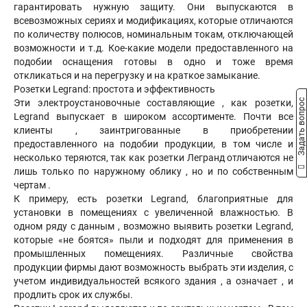
гарантировать нужную защиту. Они выпускаются в
всевозможных сериях и модификациях, которые отличаются
по количеству полюсов, номинальным токам, отключающей
возможности и т.д. Кое-какие модели предоставленного на
подобии оснащения готовы в одно и тоже время
откликаться и на перегрузку и на краткое замыкание.
Розетки Legrand: простота и эффективность
Задать вопрос
Эти электроустановочные составляющие , как розетки,
Legrand выпускает в широком ассортименте. Почти все
клиенты , заинтригованные в приобретении
предоставленного на подобии продукции, в том числе и
несколько теряются, так как розетки Легранд отличаются не
лишь только по наружному облику , но и по собственным
чертам .
К примеру, есть розетки Legrand, благоприятные для
установки в помещениях с увеличенной влажностью. В
одном ряду с данным , возможно выявить розетки Legrand,
которые «не боятся» пыли и подходят для применения в
промышленных помещениях. Различные свойства
продукции фирмы дают возможность выбрать эти изделия, с
учетом индивидуальностей всякого здания , а означает , и
продлить срок их службы.