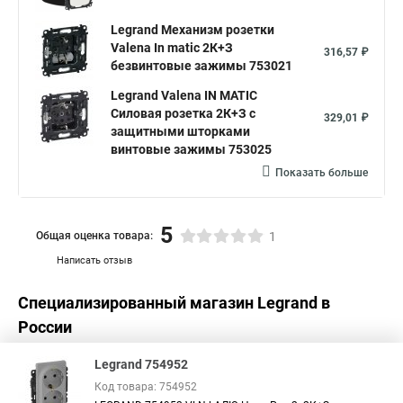
Legrand Механизм розетки
Valena In matic 2К+З
316,57 ₽
безвинтовые зажимы 753021
Legrand Valena IN MATIC
Силовая розетка 2К+З с
329,01 ₽
защитными шторками
винтовые зажимы 753025
Показать больше
5
Общая оценка товара:
1
Написать отзыв
Специализированный магазин
Legrand
в
России
Legrand 754952
Код товара: 754952