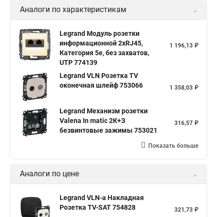
Аналоги по характеристикам
Legrand Модуль розетки
информационной 2хRJ45,
1 196,13 ₽
Категория 5е, без захватов,
UTP 774139
Legrand VLN Розетка TV
оконечная шлейф 753066
1 358,03 ₽
Legrand Механизм розетки
Valena In matic 2К+З
316,57 ₽
безвинтовые зажимы 753021
Показать больше
Аналоги по цене
Legrand VLN-a Накладная
Розетка TV-SAT 754828
321,73 ₽