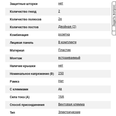
нет
Защитные шторки
Задать вопрос
2
Количество гнезд
2p
Количество полюсов
Двойная (2)
Количество постов
розетка
Комбинация
В комплекте
Лицевая панель
Пластик
Материал
встраиваемый
Монтаж
нет
Наличие крышки
250
Номинальное напряжение (В)
Нет
Рамка
да
С клеммами
16А
Сила тока (A)
Винтовая клемма
Способ присоединения
Электрические
Тип