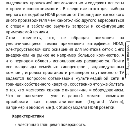
выделяется пропускной возможностью и содержит аспекты
в проекте сопоставимости . В следствие этого для выбора
верного на подобии HDMI розеток от Легранд или же всякого
иного производителя чем какого-либо другого адресоваться
к спецам и заботливо выучить запросы и конфигурацию
применяемой техники.
Стоит отметить, что, не обращая внимания на
увеличивающиеся темпы применения интерфейса HDMI,
Задать вопрос
электроустановочного оснащения для монтажа сеток с его
внедрением на рынке не например большое количество. А
что периодом область использования расширяется. Почти
все владельцы семейных киноцентров , индивидуальных
компов , игровых приставок и ресиверов спутникового TV
задаются вопросом организации мультимедийной сети в
границах собственного квартир , собственно что уже болтать
о тех, кто мастерски связан с аналогичным оборудованием.
Что не наименее , уже в данный момент возможно
приобрести как представительные (Legrand Valena),
например и экономные (LK Studio) модели HDMI розетки.
Характеристики
Блестящая глянцевая поверхность.