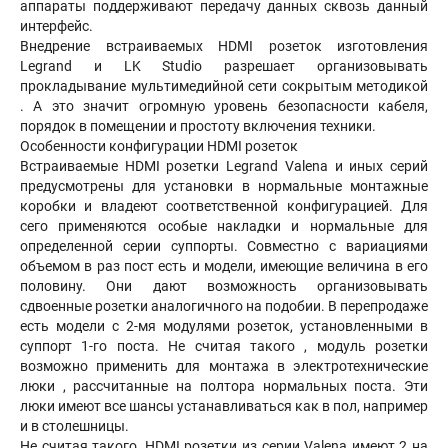
аппараты поддерживают передачу данных сквозь данный
интерфейс.
Внедрение встраиваемых HDMI розеток изготовления
Legrand и LK Studio разрешает организовывать
прокладывание мультимедийной сети сокрытым методикой
. А это значит огромную уровень безопасности кабеля,
порядок в помещении и простоту включения техники.
Особенности конфигурации HDMI розеток
Встраиваемые HDMI розетки Legrand Valena и иных серий
предусмотрены для установки в нормальные монтажные
коробки и владеют соответственной конфигурацией. Для
сего применяются особые накладки и нормальные для
определенной серии суппорты. Совместно с вариациями
объемом в раз пост есть и модели, имеющие величина в его
половину. Они дают возможность организовывать
сдвоенные розетки аналогичного на подобии. В перепродаже
есть модели с 2-мя модулями розеток, установленными в
суппорт 1-го поста. Не считая такого , модуль розетки
возможно применить для монтажа в электротехнические
люки , рассчитанные на полтора нормальных поста. Эти
люки имеют все шансы устанавливаться как в пол, например
и в столешницы.
Не считая такого, HDMI розетки из серии Valena имеют 2 на