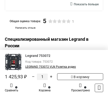
Показать больше
5
Общая оценка товара:
1
Написать отзыв
Специализированный магазин
Legrand
в
России
Legrand 753072
Код товара: 753072
LEGRAND 753072 VLN Розетка аудио
1 425,93 ₽
–
+
В корзину
0
0
1
Сравнить
Корзина
Просмотрено
Каталог
Оплата
Доставка
Контакты
Войти