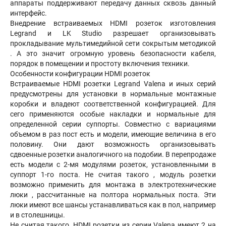
аппараты поддерживают передачу данных сквозь данный
интерфейс.
Внедрение встраиваемых HDMI розеток изготовления
Legrand и LK Studio разрешает организовывать
прокладывание мультимедийной сети сокрытым методикой
. А это значит огромную уровень безопасности кабеля,
порядок в помещении и простоту включения техники.
Особенности конфигурации HDMI розеток
Встраиваемые HDMI розетки Legrand Valena и иных серий
предусмотрены для установки в нормальные монтажные
коробки и владеют соответственной конфигурацией. Для
сего применяются особые накладки и нормальные для
определенной серии суппорты. Совместно с вариациями
объемом в раз пост есть и модели, имеющие величина в его
половину. Они дают возможность организовывать
сдвоенные розетки аналогичного на подобии. В перепродаже
есть модели с 2-мя модулями розеток, установленными в
суппорт 1-го поста. Не считая такого , модуль розетки
возможно применить для монтажа в электротехнические
люки , рассчитанные на полтора нормальных поста. Эти
люки имеют все шансы устанавливаться как в пол, например
и в столешницы.
Не считая такого, HDMI розетки из серии Valena имеют 2 на