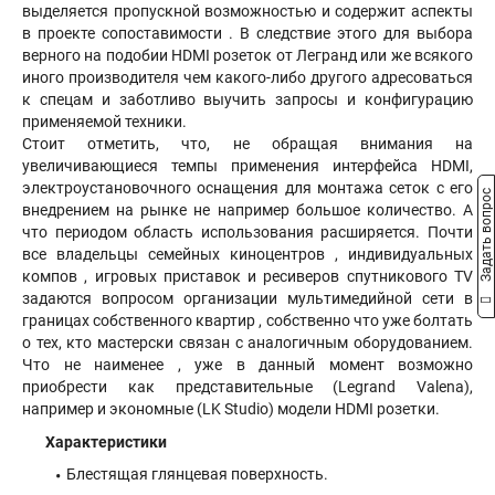
выделяется пропускной возможностью и содержит аспекты
в проекте сопоставимости . В следствие этого для выбора
верного на подобии HDMI розеток от Легранд или же всякого
иного производителя чем какого-либо другого адресоваться
к спецам и заботливо выучить запросы и конфигурацию
применяемой техники.
Стоит отметить, что, не обращая внимания на
увеличивающиеся темпы применения интерфейса HDMI,
электроустановочного оснащения для монтажа сеток с его
Задать вопрос
внедрением на рынке не например большое количество. А
что периодом область использования расширяется. Почти
все владельцы семейных киноцентров , индивидуальных
компов , игровых приставок и ресиверов спутникового TV
задаются вопросом организации мультимедийной сети в
границах собственного квартир , собственно что уже болтать
о тех, кто мастерски связан с аналогичным оборудованием.
Что не наименее , уже в данный момент возможно
приобрести как представительные (Legrand Valena),
например и экономные (LK Studio) модели HDMI розетки.
Характеристики
Блестящая глянцевая поверхность.