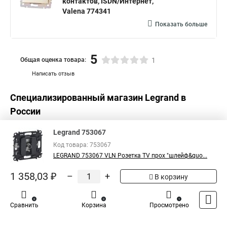
контактов, ISDN/Интернет,
Valena 774341
Показать больше
5
Общая оценка товара:
1
Написать отзыв
Специализированный магазин
Legrand
в
России
Legrand 753067
Код товара: 753067
LEGRAND 753067 VLN Розетка TV прох "шлейф&quo...
1 358,03 ₽
–
+
В корзину
0
0
1
Сравнить
Корзина
Просмотрено