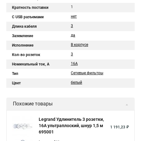
1
Кратность поставки
нет
C USB разъемами
3
Длина кабеля
да
Заземление
В корпусе
Исполнение
3
Кол-во розеток
16A
Номинальный ток, А
Сетевые фильтры
Тип
белый
Цвет
Похожие товары
Legrand Удлинитель 3 розетки,
16А ультраплоский, шнур 1,5 м
1 191,23 ₽
695001