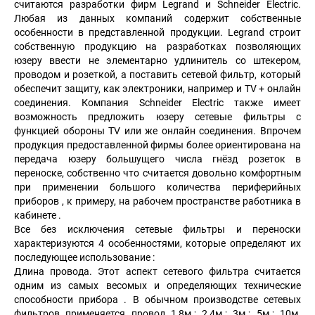
считаются разработки фирм Legrand и Schneider Electric.
Любая из данных компаний содержит собственные
особенности в представленной продукции. Legrand строит
собственную продукцию на разработках позволяющих
юзеру ввести не элементарно удлинитель со штекером,
проводом и розеткой, а поставить сетевой фильтр, который
обеспечит защиту, как электроники, например и TV + онлайн
соединения. Компания Schneider Electric также имеет
возможность предложить юзеру сетевые фильтры с
функцией обороны TV или же онлайн соединения. Впрочем
продукция предоставленной фирмы более ориентирована на
передача юзеру большущего числа гнёзд розеток в
переноске, собственно что считается довольно комфортным
при применении большого количества периферийных
приборов , к примеру, на рабочем пространстве работника в
кабинете .
Все без исключения сетевые фильтры и переноски
характеризуются 4 особенностями, которые определяют их
последующее использование :
Длина провода. Этот аспект сетевого фильтра считается
одним из самых весомых и определяющих технические
способности прибора . В обычном производстве сетевых
фильтров применяется провод 1,8м.; 2,4м.; 3м.; 5м.; 10м.