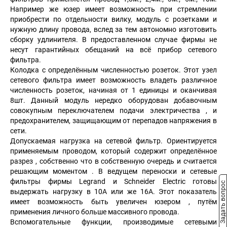
Например же юзер имеет возможность при стремлении
приобрести по отдельности вилку, модуль с розетками и
нужную длину провода, вслед за тем автономно изготовить
сборку удлинителя. В предоставленном случае фирмы не
несут гарантийных обещаний на всё прибор сетевого
фильтра.
Колодка с определённым численностью розеток. Этот узел
сетевого фильтра имеет возможность владеть различное
численность розеток, начиная от 1 единицы и оканчивая
8шт. Данный модуль нередко оборудован добавочным
совокупным переключателем подачи электричества , и
предохранителем, защищающим от перепадов напряжения в
сети.
Допускаемая нагрузка на сетевой фильтр. Ориентируется
применяемым проводом, который содержит определённое
разрез , собственно что в собственную очередь и считается
решающим моментом . В ведущем переноски и сетевые
фильтры фирмы Legrand и Schneider Electric готовы
Задать вопрос
выдержать нагрузку в 10А или же 16А. Этот показатель
имеет возможность быть увеличен юзером , путём
применения личного больше массивного провода.
Вспомогательные функции, производимые сетевыми