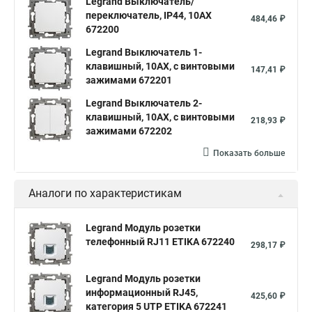
Legrand Выключатель/
переключатель, IP44, 10AX
484,46 ₽
672200
Legrand Выключатель 1-
клавишный, 10АХ, с винтовыми
147,41 ₽
зажимами 672201
Legrand Выключатель 2-
клавишный, 10АХ, с винтовыми
218,93 ₽
зажимами 672202
Показать больше
Аналоги по характеристикам
Legrand Модуль розетки
телефонный RJ11 ETIKA 672240
298,17 ₽
Legrand Модуль розетки
информационный RJ45,
425,60 ₽
категория 5 UTP ETIKA 672241