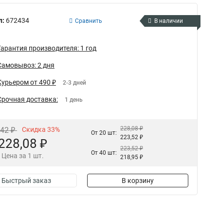
л:
672434
Сравнить
В наличии
Гарантия производителя: 1 год
Самовывоз: 2 дня
Курьером от 490 ₽
2-3 дней
Срочная доставка:
1 день
228,08 ₽
,42 ₽
Скидка 33%
От 20 шт:
223,52 ₽
228,08 ₽
223,52 ₽
От 40 шт:
Цена за 1 шт.
218,95 ₽
Быстрый заказ
В корзину