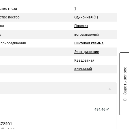
ство гнезд
1
ство постов
Одиночная (1)
ал
Пластик
ж
встраиваемый
 присоединения
Винтовая клемма
Электрические
Квадратная
Задать вопрос
алюминий
484,46 ₽
672201