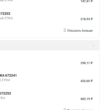
ый, ETIKA
147,41 ₽
672202
ый, ETIKA
218,93 ₽
Показать больше
298,17 ₽
IKA 672241
, ETIKA
425,60 ₽
 672252
TIKA
682,19 ₽