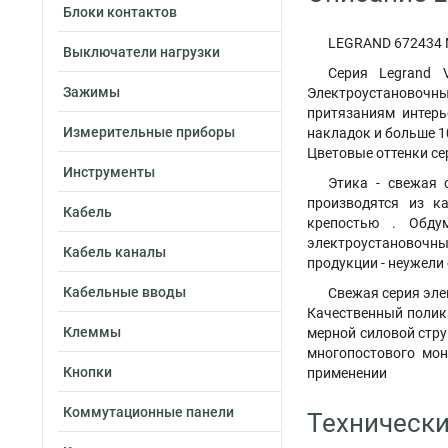
Блоки контактов
LEGRAND 672434 М
Выключатели нагрузки
Серия Legrand 
Зажимы
Электроустановочны
притязаниям интерь
Измерительные приборы
накладок и больше 1
Цветовые оттенки сер
Инструменты
Этика - свежая 
производятся из к
Кабель
крепостью . Обду
электроустановочны
Кабель каналы
продукции - неужели 
Кабельные вводы
Свежая серия эле
Качественный полика
Клеммы
мерной силовой стру
многопостового мон
Кнопки
применении
Коммутационные панели
Технически