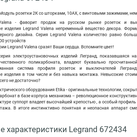
одуль розетки 2К со шторками, 10AX, с винтовыми зажимами, нем
Valena - фаворит продаж на русском рынке розеток и выкл
е изделия Legrand Valena непременный вещество декора. Форм
ерного дизайна. Серия Legrand Valena количество равно боль
00 устройств
ии Legrand Valena сразят Ваши сердца. Вспомните цвет!
серия электроустановочных изделий Легранд, показавшаяся на 
ачественного поликарбоната, владеют буквально просчитанно
манная система профиля розеток и выключателей Легран
е изделия в том числе и без навыка монтажа. Невысокие стои
сего не достаточно?
ктрического оборудования Etika - оригинальные технологии, сокры
рбонат в базе корпуса механизма – революционное конструктивн
ктуре суппорт владеет высочайшей крепостью , а особый профиль
тажа. В итоге инстинктивно понятная и неопасная аппарат см
е характеристики Legrand 672434