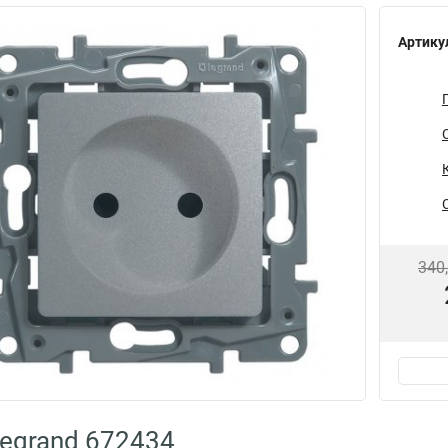
Артику
340
egrand 672434