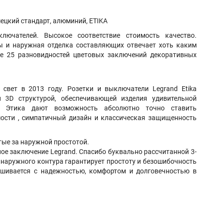
ецкий стандарт, алюминий, ETIKA
ючателей. Высокое соответствие стоимость качество.
ы и наружная отделка составляющих отвечает хоть каким
ше 25 разновидностей цветовых заключений декоративных
свет в 2013 году. Розетки и выключатели Legrand Etika
й 3D структурой, обеспечивающей изделия удивительной
д Этика дают возможность абсолютно точно ставить
мости , симпатичный дизайн и классическая защищенность
тые за наружной простотой.
ое заключение Legrand. Спасибо буквально рассчитанной 3-
 наружного контура гарантирует простоту и безошибочность
ешивается с надежностью, комфортом и долговечностью в