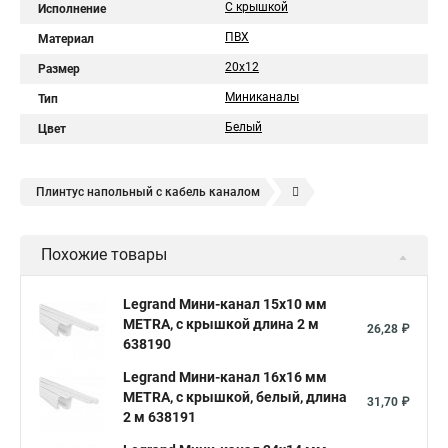
С крышкой
Исполнение
ПВХ
Материал
20х12
Размер
Миниканалы
Тип
Белый
Цвет
Плинтус напольный с кабель каналом
Кабель канал легранд
Кабель канал напольный
Похожие товары
Кабель канал legrand dlp
Legrand Мини-канал 15x10 мм
METRA, с крышкой длина 2 м
26,28 ₽
638190
Legrand Мини-канал 16x16 мм
METRA, с крышкой, белый, длина
31,70 ₽
2 м 638191