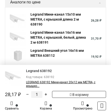
Аналоги по цене
Legrand Мини-канал 15x10 мм
METRA, с крышкой длина 2 м
26,28 ₽
638190
Legrand Мини-канал 16x16 мм
METRA, с крышкой, белый, длина
31,70 ₽
2 м 638191
Legrand Внешний угол 16x16 мм
METRA 638112
19,92 ₽
Показать больше
Legrand 638192
Код товара: 638192
LEGRAND 638192 Мини-канал 20x12 мм METRA, с
5
Общая оценка товара:
1
крышко...
Написать отзыв
28,17 ₽
–
+
В корзину
Специализированный магазин
Legrand
в
0
0
1
Сравнить
Корзина
Просмотрено
России