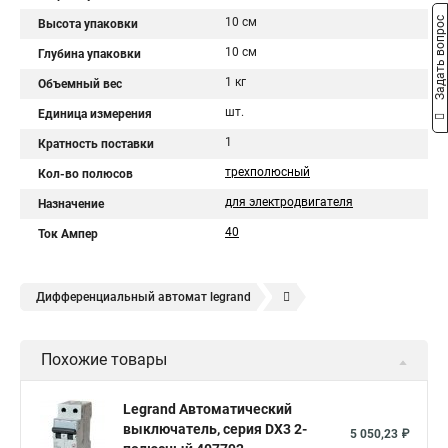
10 см
Задать вопрос
Высота упаковки
10 см
Глубина упаковки
1 кг
Объемный вес
шт.
Единица измерения
1
Кратность поставки
трехполюсный
Кол-во полюсов
для электродвигателя
Назначение
40
Ток Ампер
Дифференциальный автомат legrand
Legrand автоматы
Автоматические выключатели legrand
Похожие товары
Legrand Автоматический
выключатель, серия DX3 2-
5 050,23 ₽