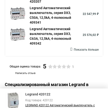
420207
Legrand Автоматический
выключатель, серия DX3,
22 547,99 ₽
С50A, 12,5kA, 4-полюсный
409341
Legrand Автоматический
выключатель, серия DX3,
25 576,02 ₽
С63A, 12,5kA, 4-полюсный
409342
Показать больше
5
Общая оценка товара:
1
Написать отзыв
Специализированный магазин
Legrand
в
России
Legrand 420122
Код товара: 420122
LEGRAND 420122 Автоматический выключатель с