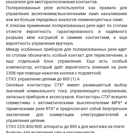
указателя для месторасположения контактов.
Поляризованные реле используются как правило для
управления включением/выключением ламп накаливания
или же больше передовых аналогов люминесцентных ламп.
К плюсам применения поляризованных реле идет по стопам
отнести вероятность гарантированного и надёжного
разрыва меж катушкой и самими контактами, а еще
вероятность управления вручную.
Между особенных приборов для поляризованных реле идет
по стопам обозначить особый контакт для переключения, а
еще отдельный блок управления. Еще есть особый
компенсатор, который даёт вероятность влияния на реле
230В при помощи нажатия кнопки с подсветкой.
CTX3: управление цепями до 800 (1) A
Силовые контакторы CTX³ имеют размашистый выбор
значений номинального тока, управляющего напряжения,
запасных приборов и аксессуаров. Контакторы CTX³ всецело
совместимы с автоматическими выключателями MPX³ и
термическими реле RTX³ и предполагают собой безупречное
заключение для коммутации электродвигателей и
управления цепями.
CTX3 225/400/800: аппараты до 800 а для монтажа на плате
Выводы для включения шин и наконечников.