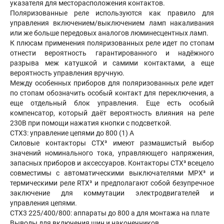
указателя для месторасположения контактов.
Поляризованные реле используются как правило для
управления включением/выключением ламп накаливания
или же больше передовых аналогов люминесцентных ламп.
К плюсам применения поляризованных реле идет по стопам
отнести вероятность гарантированного и надёжного
разрыва меж катушкой и самими контактами, а еще
вероятность управления вручную.
Между особенных приборов для поляризованных реле идет
по стопам обозначить особый контакт для переключения, а
еще отдельный блок управления. Еще есть особый
компенсатор, который даёт вероятность влияния на реле
230В при помощи нажатия кнопки с подсветкой.
CTX3: управление цепями до 800 (1) A
Силовые контакторы CTX³ имеют размашистый выбор
значений номинального тока, управляющего напряжения,
запасных приборов и аксессуаров. Контакторы CTX³ всецело
совместимы с автоматическими выключателями MPX³ и
термическими реле RTX³ и предполагают собой безупречное
заключение для коммутации электродвигателей и
управления цепями.
CTX3 225/400/800: аппараты до 800 а для монтажа на плате
Выводы для включения шин и наконечников.