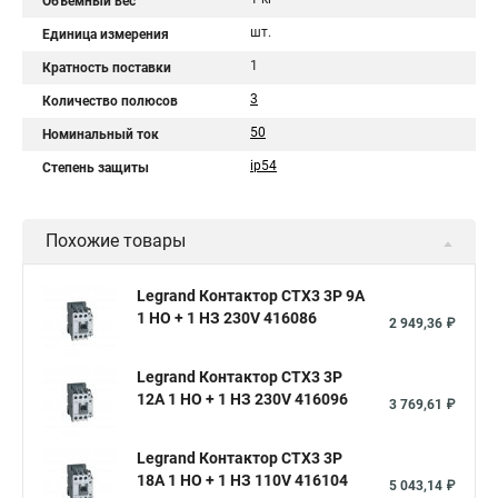
Объемный вес
шт.
Единица измерения
1
Кратность поставки
3
Количество полюсов
50
Номинальный ток
ip54
Степень защиты
Похожие товары
Legrand Контактор CTX3 3P 9A
1 НО + 1 НЗ 230V 416086
2 949,36 ₽
Legrand Контактор CTX3 3P
12A 1 НО + 1 НЗ 230V 416096
3 769,61 ₽
Legrand Контактор CTX3 3P
18A 1 НО + 1 НЗ 110V 416104
5 043,14 ₽