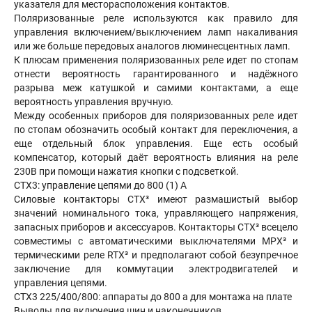
указателя для месторасположения контактов.
Поляризованные реле используются как правило для
управления включением/выключением ламп накаливания
или же больше передовых аналогов люминесцентных ламп.
К плюсам применения поляризованных реле идет по стопам
отнести вероятность гарантированного и надёжного
разрыва меж катушкой и самими контактами, а еще
вероятность управления вручную.
Между особенных приборов для поляризованных реле идет
по стопам обозначить особый контакт для переключения, а
еще отдельный блок управления. Еще есть особый
компенсатор, который даёт вероятность влияния на реле
230В при помощи нажатия кнопки с подсветкой.
CTX3: управление цепями до 800 (1) A
Силовые контакторы CTX³ имеют размашистый выбор
значений номинального тока, управляющего напряжения,
запасных приборов и аксессуаров. Контакторы CTX³ всецело
совместимы с автоматическими выключателями MPX³ и
термическими реле RTX³ и предполагают собой безупречное
заключение для коммутации электродвигателей и
управления цепями.
CTX3 225/400/800: аппараты до 800 а для монтажа на плате
Выводы для включения шин и наконечников.