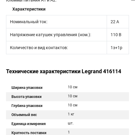
Клеммы питания A1 и A2.
Характеристики
Номинальный ток:
22 А
Напряжение катушек управления (ном.):
110 В
Количество и вид контактов:
1з+1р
Технические характеристики Legrand 416114
10 см
Ширина упаковки
10 см
Высота упаковки
10 см
Глубина упаковки
1 кг
Объемный вес
шт.
Единица измерения
1
Кратность поставки