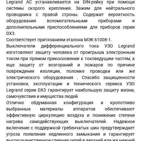
Legrand АС устанавливается на DIN-рейку при помощи
системы скорого крепления. Зажим для нейтрального
проводника с правой строны. Содержит вероятность
оборудования вспомогательными приборами и
дополнительными приспособлениями для приборов серии
DX3.
Соответствует притязаниям эталона МЭК 61008-1.
Выключатели дифференциального тока УЗО Legrand
изготовляют защиту человека от проигрыша электронным
током при прямом прикосновении к токоведущим частям, а
еще защиту от возгораний и пожаров по причине
повреждения изоляции, поломке проводки или же
электрического оборудования . Спасибо защищенности
установки, эксплуатации и технического сервиса УЗО
Legrand серии DX3 гарантирует наибольшую защиту жизни,
самочувствия и имущества людей.
Отлично обдуманная конфигурация и кропотливо
выбранные материалы аппаратов обеспечивают
эффективную циркуляцию воздуха и понижение степени
нагрева самодействующих выключателей. Надежное
включение с поддержкой гребенчатых шин предутверждает
угроза появления недлинного замыкания и гарантирует
высококачественное слияние цепей в верхней или же нижней