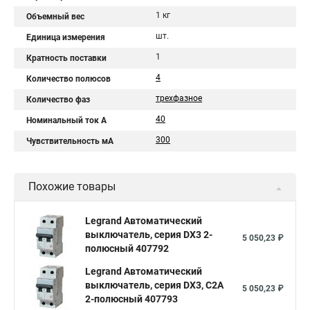
1 кг
Объемный вес
шт.
Единица измерения
1
Кратность поставки
4
Количество полюсов
трехфазное
Количество фаз
40
Номинальный ток A
300
Чувствительность мА
Похожие товары
Legrand Автоматический
выключатель, серия DX3 2-
5 050,23 ₽
полюсный 407792
Legrand Автоматический
выключатель, серия DX3, С2A
5 050,23 ₽
2-полюсный 407793