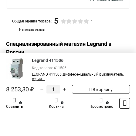
Показать больше
5
Общая оценка товара:
1
Написать отзыв
Специализированный магазин
Legrand
в
России
Legrand 411506
Код товара: 411506
LEGRAND 411506 Дифференциальный выключатель,
серия...
8 253,30 ₽
–
+
В корзину
0
0
1
Сравнить
Корзина
Просмотрено
Каталог
Оплата
Доставка
Контакты
Войти