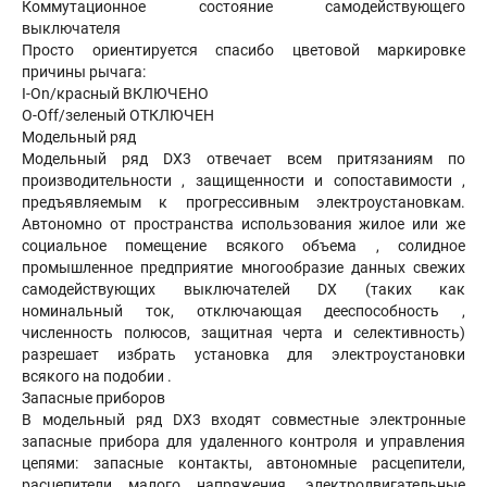
Коммутационное состояние самодействующего
выключателя
Просто ориентируется спасибо цветовой маркировке
причины рычага:
I-On/красный ВКЛЮЧЕНО
O-Off/зеленый ОТКЛЮЧЕН
Модельный ряд
Модельный ряд DX3 отвечает всем притязаниям по
производительности , защищенности и сопоставимости ,
предъявляемым к прогрессивным электроустановкам.
Автономно от пространства использования жилое или же
социальное помещение всякого объема , солидное
промышленное предприятие многообразие данных свежих
самодействующих выключателей DX (таких как
номинальный ток, отключающая дееспособность ,
численность полюсов, защитная черта и селективность)
разрешает избрать установка для электроустановки
всякого на подобии .
Запасные приборов
В модельный ряд DX3 входят совместные электронные
запасные прибора для удаленного контроля и управления
цепями: запасные контакты, автономные расцепители,
расцепители малого напряжения, электродвигательные