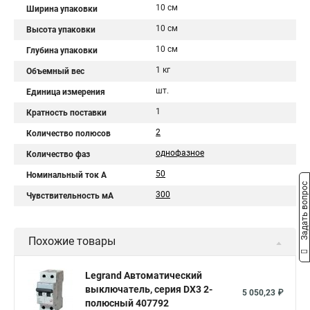
10 см
Ширина упаковки
10 см
Высота упаковки
10 см
Глубина упаковки
1 кг
Объемный вес
шт.
Единица измерения
1
Кратность поставки
2
Количество полюсов
однофазное
Количество фаз
50
Номинальный ток A
Задать вопрос
300
Чувствительность мА
Похожие товары
Legrand Автоматический
выключатель, серия DX3 2-
5 050,23 ₽
полюсный 407792