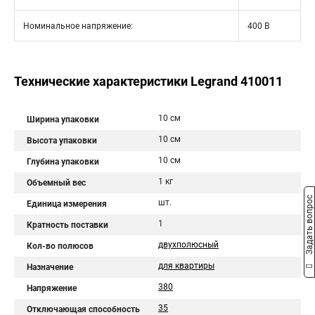
Номинальное напряжение:
400 В
Технические характеристики Legrand 410011
10 см
Ширина упаковки
10 см
Высота упаковки
10 см
Глубина упаковки
1 кг
Объемный вес
Задать вопрос
шт.
Единица измерения
1
Кратность поставки
двухполюсный
Кол-во полюсов
для квартиры
Назначение
380
Напряжение
35
Отключающая способность