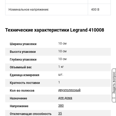
Номинальное напряжение:
400 В
Технические характеристики Legrand 410008
10 см
Ширина упаковки
10 см
Высота упаковки
10 см
Глубина упаковки
1 кг
Объемный вес
Задать вопрос
шт.
Единица измерения
1
Кратность поставки
двухполюсный
Кол-во полюсов
для дома
Назначение
380
Напряжение
35
Отключающая способность