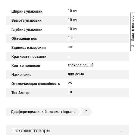
10 см
Ширина упаковки
Задать вопрос
10 см
Высота упаковки
10 см
Глубина упаковки
1 кг
Объемный вес
шт.
Единица измерения
1
Кратность поставки
трехполюсный
Кол-во полюсов
для дома
Назначение
25
Отключающая способность
10
Ток Ампер
Дифференциальный автомат legrand
Legrand автоматы
Автоматические выключатели legrand
Похожие товары