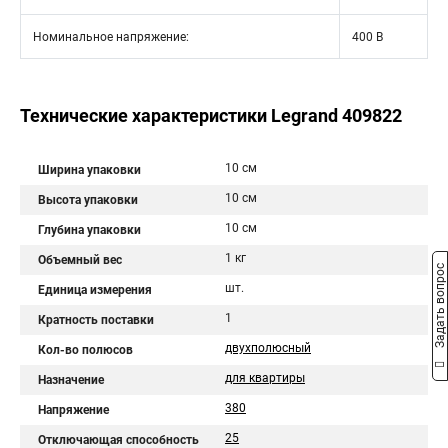
Номинальное напряжение:
400 В
Технические характеристики Legrand 409822
10 см
Ширина упаковки
10 см
Высота упаковки
10 см
Глубина упаковки
1 кг
Объемный вес
Задать вопрос
шт.
Единица измерения
1
Кратность поставки
двухполюсный
Кол-во полюсов
для квартиры
Назначение
380
Напряжение
25
Отключающая способность