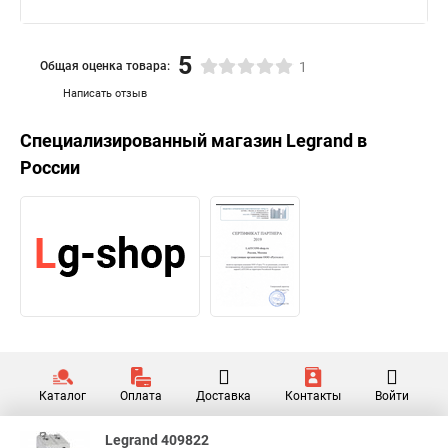
выключатель, серия DX3, С2A,
8 258,45 ₽
30kA, 2-полюсный 409196
Legrand Автоматический
выключатель, серия DX3, С6A,
8 258,45 ₽
30kA, 2-полюсный 409199
Legrand Автоматический
выключатель, серия DX3,
8 258,45 ₽
С25A, 25kA, 2-полюсный
409204
Показать больше
5
Общая оценка товара:
1
Написать отзыв
Специализированный магазин
Legrand
в
России
Legrand 409822