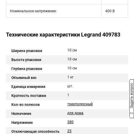
Номинальное напряжение:
400 В
Технические характеристики Legrand 409783
10 см
Ширина упаковки
10 см
Высота упаковки
10 см
Глубина упаковки
1 кг
Объемный вес
Задать вопрос
шт.
Единица измерения
1
Кратность поставки
трехполюсный
Кол-во полюсов
для дома
Назначение
380
Напряжение
25
Отключающая способность