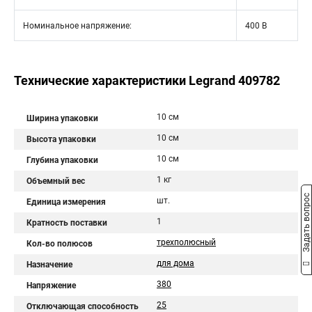
Номинальное напряжение:
400 В
Технические характеристики Legrand 409782
10 см
Ширина упаковки
10 см
Высота упаковки
10 см
Глубина упаковки
1 кг
Объемный вес
Задать вопрос
шт.
Единица измерения
1
Кратность поставки
трехполюсный
Кол-во полюсов
для дома
Назначение
380
Напряжение
25
Отключающая способность