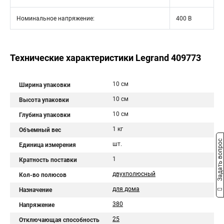
Номинальное напряжение:
400 В
Технические характеристики Legrand 409773
10 см
Ширина упаковки
10 см
Высота упаковки
10 см
Глубина упаковки
1 кг
Объемный вес
Задать вопрос
шт.
Единица измерения
1
Кратность поставки
двухполюсный
Кол-во полюсов
для дома
Назначение
380
Напряжение
25
Отключающая способность