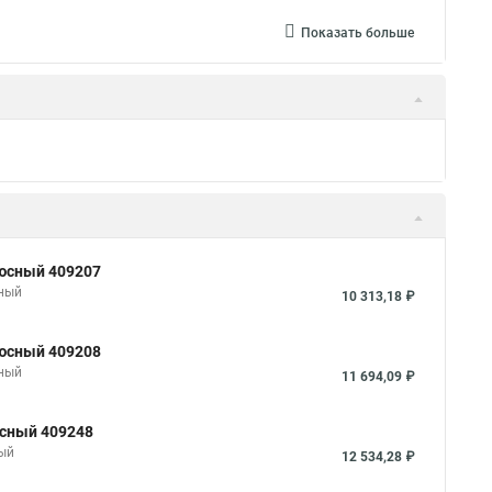
Показать больше
люсный 409207
сный
10 313,18 ₽
люсный 409208
сный
11 694,09 ₽
юсный 409248
ный
12 534,28 ₽