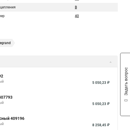
сцепления
B
пер
40
egrand
Задать вопрос
92
ный
5 050,23 ₽
407793
ный
5 050,23 ₽
юсный 409196
ный
8 258,45 ₽