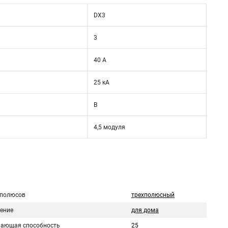
DX3
3
40 А
25 кА
B
4,5 модуля
 полюсов
трехполюсный
ение
для дома
ающая способность
25