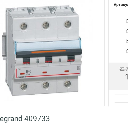
Артику
22 
egrand 409733