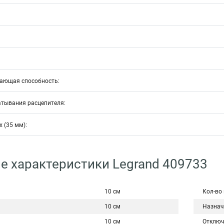
ающая способность:
атывания расцепителя:
 (35 мм):
е характеристики Legrand 409733
10 см
Кол-во
10 см
Назнач
10 см
Отключ