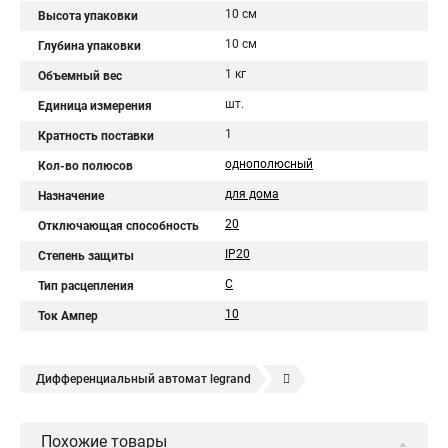
10 см
Высота упаковки
10 см
Глубина упаковки
1 кг
Объемный вес
шт.
Единица измерения
1
Кратность поставки
однополюсный
Кол-во полюсов
для дома
Назначение
20
Отключающая способность
IP20
Степень защиты
C
Тип расцепления
10
Ток Ампер
Дифференциальный автомат legrand
Legrand автоматы
Автоматические выключатели legrand
Похожие товары