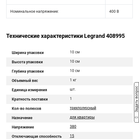
Номинальное напряжение:
400 В
Технические характеристики Legrand 408995
10 см
Ширина упаковки
10 см
Высота упаковки
10 см
Глубина упаковки
1 кг
Объемный вес
Задать вопрос
шт.
Единица измерения
1
Кратность поставки
трехполюсный
Кол-во полюсов
для квартиры
Назначение
380
Напряжение
15
Отключающая способность