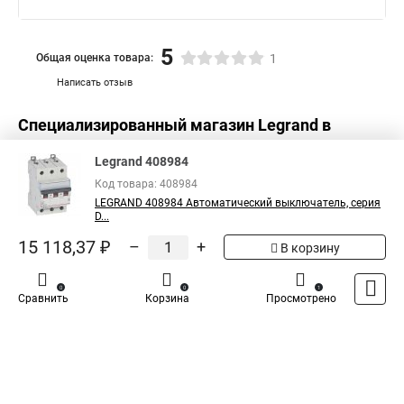
5
Общая оценка товара:
1
Написать отзыв
Специализированный магазин
Legrand
в
России
Legrand 408984
Код товара: 408984
LEGRAND 408984 Автоматический выключатель, серия
D...
15 118,37 ₽
–
+
В корзину
0
0
1
Сравнить
Корзина
Просмотрено
Каталог
Оплата
Доставка
Контакты
Войти