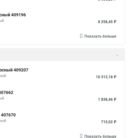
юсный 409196
ный
8 258,45 ₽
Показать больше
люсный 409207
сный
10 313,18 ₽
407662
ный
1 838,46 ₽
 407670
сный
715,02 ₽
Показать больше