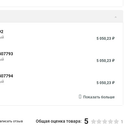
92
ный
5 050,23 ₽
407793
ный
5 050,23 ₽
407794
ный
5 050,23 ₽
Показать больше
5
Общая оценка товара:
аписать отзыв
1