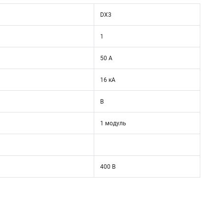
DX3
1
50 А
16 кА
B
1 модуль
400 В