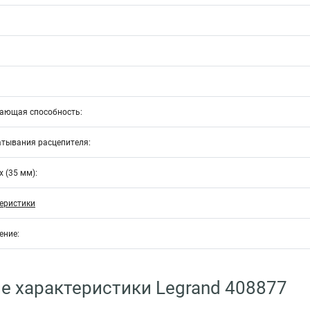
ающая способность:
атывания расцепителя:
 (35 мм):
еристики
ение:
е характеристики Legrand 408877