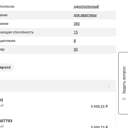
 полюсов
однополюсный
ение
для квартиры
ение
380
ающая способность
15
сцепления
B
пер
50
egrand
Задать вопрос
92
ный
5 050,23 ₽
407793
ный
5 050,23 ₽