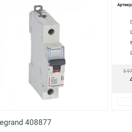
Артику
5 9
egrand 408877