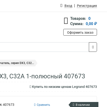
Вход
Регистрация
Товаров:
0
Сумма:
0,00 ₽
Оформить заказ
тель, серия DX3, С32...
DX3, С32A 1-полюсный 407673
Купить по низким ценам Legrand 407673
л:
407673
Сравнить
В наличии