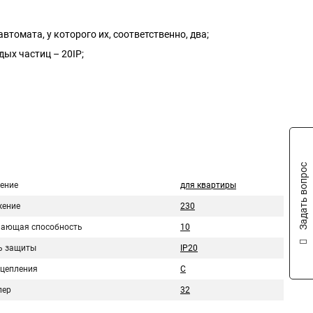
томата, у которого их, соответственно, два;
ых частиц – 20IP;
Задать вопрос
ение
для квартиры
ение
230
ающая способность
10
ь защиты
IP20
сцепления
C
пер
32