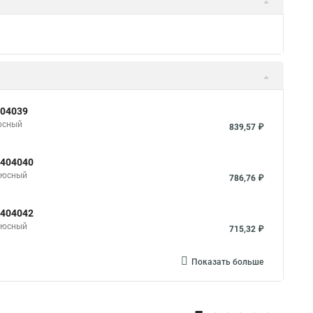
404039
люсный
839,57 ₽
 404040
олюсный
786,76 ₽
 404042
олюсный
715,32 ₽
Показать больше