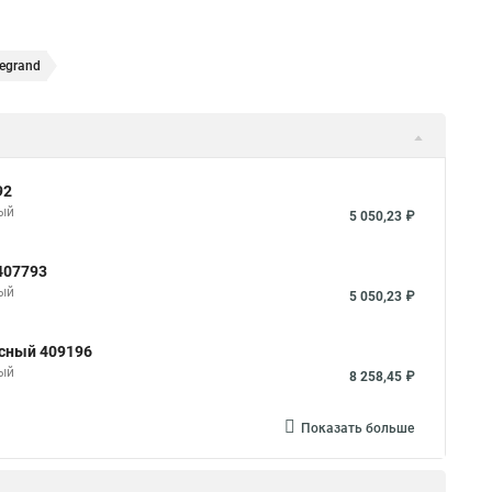
egrand
92
ный
5 050,23 ₽
407793
ный
5 050,23 ₽
юсный 409196
ный
8 258,45 ₽
Показать больше