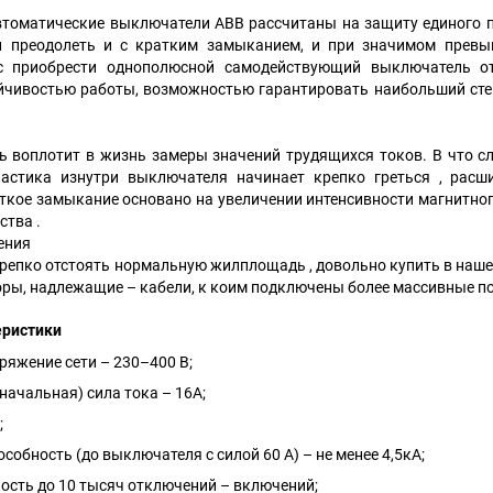
оматические выключатели АВВ рассчитаны на защиту единого пр
ен преодолеть и с кратким замыканием, и при значимом прев
с приобрести однополюсной самодействующий выключатель от
йчивостью работы, возможностью гарантировать наибольший ст
ь воплотит в жизнь замеры значений трудящихся токов. В что сл
астика изнутри выключателя начинает крепко греться , расш
ткое замыкание основано на увеличении интенсивности магнитного
тва .
ения
репко отстоять нормальную жилплощадь , довольно купить в нашем
ры, надлежащие – кабели, к коим подключены более массивные по
еристики
ряжение сети – 230–400 В;
ачальная) сила тока – 16А;
;
собность (до выключателя с силой 60 А) – не менее 4,5кА;
ость до 10 тысяч отключений – включений;