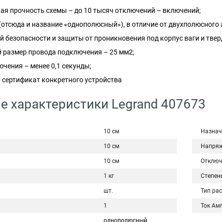
ая прочность схемы – до 10 тысяч отключений – включений;
отсюда и название «однополюсный»), в отличие от двухполюсного ав
 безопасности и защиты от проникновения под корпус ваги и тверд
размер провода подключения – 25 мм2;
чения – менее 0,1 секунды;
т сертификат конкретного устройства
е характеристики Legrand 407673
10 см
Назнач
10 см
Напряж
10 см
Отключ
1 кг
Степен
шт.
Тип ра
1
Ток Ам
однополюсный