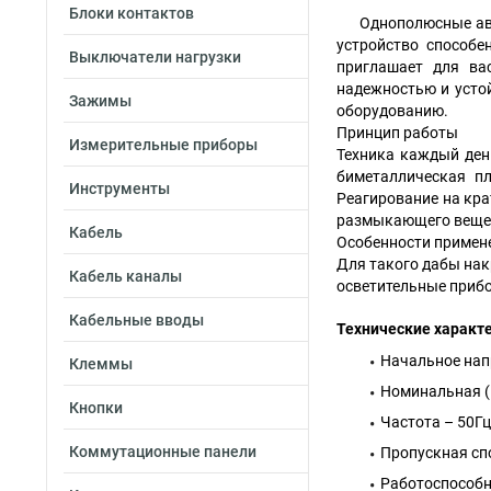
Блоки контактов
Однополюсные авт
устройство способ
Выключатели нагрузки
приглашает для ва
надежностью и усто
Зажимы
оборудованию.
Принцип работы
Измерительные приборы
Техника каждый ден
биметаллическая пл
Инструменты
Реагирование на кра
размыкающего вещес
Кабель
Особенности примен
Для такого дабы нак
Кабель каналы
осветительные прибо
Кабельные вводы
Технические характ
Начальное нап
Клеммы
Номинальная (н
Кнопки
Частота – 50Гц
Коммутационные панели
Пропускная спо
Работоспособн