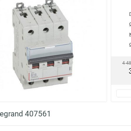
4 4
egrand 407561