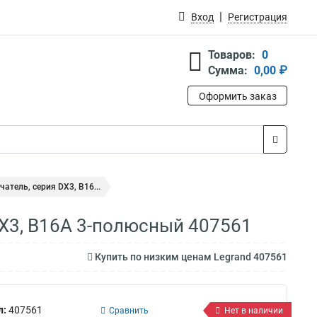
Вход
Регистрация
Товаров:
0
Сумма:
0,00 ₽
Оформить заказ
тель, серия DX3, B16...
X3, B16A 3-полюсный 407561
Купить по низким ценам Legrand 407561
л:
407561
Сравнить
Нет в наличии