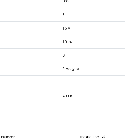
DX3
3
16 А
10 кА
B
3 модуля
400 В
 полюсов
трехполюсный