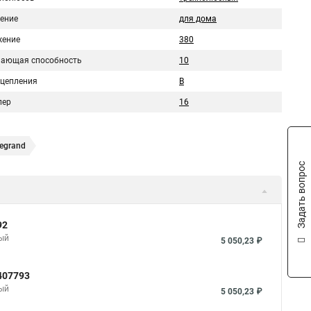
ение
для дома
ение
380
ающая способность
10
сцепления
B
пер
16
egrand
Задать вопрос
92
ный
5 050,23 ₽
407793
ный
5 050,23 ₽