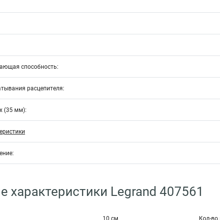
ающая способность:
атывания расцепителя:
 (35 мм):
еристики
ение:
е характеристики Legrand 407561
10 см
Кол-во