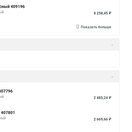
юсный 409196
ный
8 258,45 ₽
Показать больше
407796
ный
2 485,24 ₽
 407801
сный
2 669,66 ₽