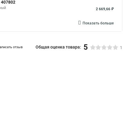
 407802
сный
2 669,66 ₽
Показать больше
5
Общая оценка товара:
аписать отзыв
1