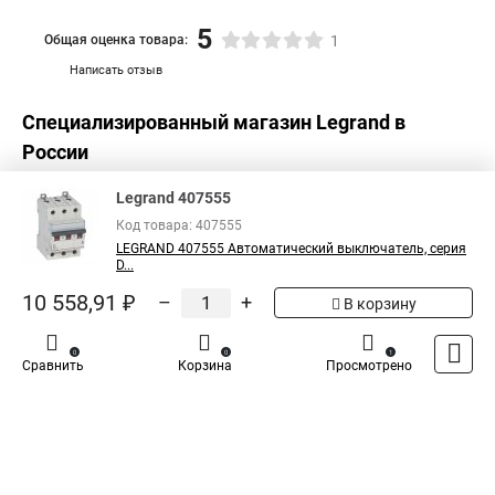
5
Общая оценка товара:
1
Написать отзыв
Специализированный магазин
Legrand
в
России
Legrand 407555
Код товара: 407555
LEGRAND 407555 Автоматический выключатель, серия
D...
10 558,91 ₽
–
+
В корзину
0
0
1
Сравнить
Корзина
Просмотрено
Каталог
Оплата
Доставка
Контакты
Войти