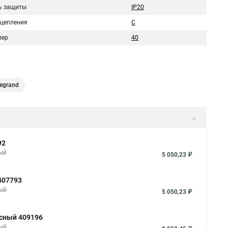
ь защиты
IP20
сцепления
C
пер
40
egrand
92
ный
5 050,23 ₽
407793
ный
5 050,23 ₽
юсный 409196
ный