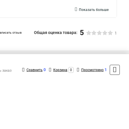
Показать больше
5
Общая оценка товара:
аписать отзыв
1
+7 (495) 432-09-09
Контакты
0
1
Сравнить
Корзина
0
Просмотрено
ь заказ
MAX: +7 (936) 148-00-15
ShopMSK3
(Круглосуточно)
info@Lg-shop.ru
Форма обратной связи