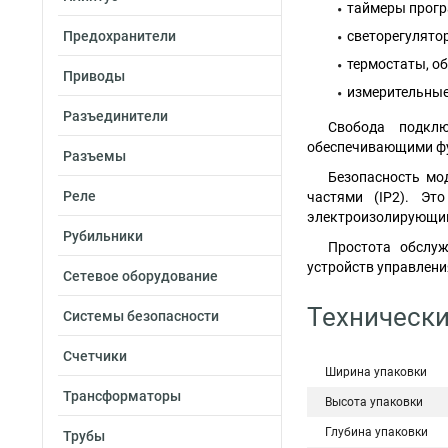
таймеры прогр
Предохранители
светорегулято
термостаты, о
Приводы
измерительные
Разъединители
Свобода подклю
обеспечивающими фу
Разъемы
Безопасность мо
Реле
частями (IP2). Эт
электроизолирующим
Рубильники
Простота обслуж
устройств управлени
Сетевое оборудование
Технически
Системы безопасности
Счетчики
Ширина упаковки
Трансформаторы
Высота упаковки
Глубина упаковки
Трубы