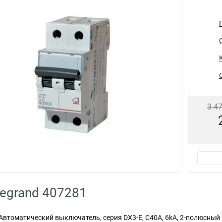
3 4
egrand 407281
втоматический выключатель, серия DX3-E, С40A, 6kA, 2-полюсный