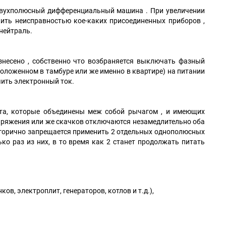
 двухполюсный дифференциальный машина . При увеличении
ить неисправностью кое-каких присоединенных приборов ,
нейтраль.
знесено , собственно что возбраняется выключать фазный
оложенном в тамбуре или же именно в квартире) на питании
ить электронный ток.
та, которые объединены меж собой рычагом , и имеющих
пряжения или же скачков отключаются незамедлительно оба
тегорично запрещается применить 2 отдельных однополюсных
ко раз из них, в то время как 2 станет продолжать питать
в, электроплит, генераторов, котлов и т.д.),