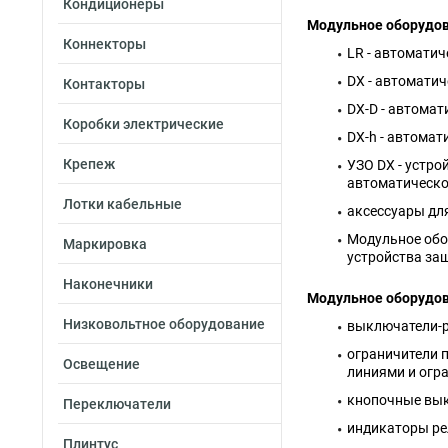
Кондиционеры
Модульное оборудов
Коннекторы
LR - автоматич
DX - автомати
Контакторы
DX-D - автомат
Коробки электрические
DX-h - автома
Крепеж
УЗО DX - устр
автоматическо
Лотки кабельные
аксессуары дл
Модульное обо
Маркировка
устройства за
Наконечники
Модульное оборудов
Низковольтное оборудование
выключатели-р
ограничители 
Освещение
линиями и огр
кнопочные вы
Переключатели
индикаторы ре
Плинтус