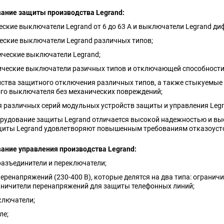
ание защиты производства Legrand:
еские выключатели Legrand от 6 до 63 А и выключатели Legrand диф
ческие выключатели Legrand различных типов;
ические выключатели Legrand;
тические выключатели разичных типов и отключающей способности
ойства защитного отключения различных типов, а также стыкуемые
го выключателя без механических повреждений;
я различных серий модульных устройств защиты и управления Legr
рудование защиты Legrand отличается высокой надежностью и в
щиты Legrand удовлетворяют повышенным требованиям отказоуст
ание управления производства Legrand:
азъединители и переключатели;
перенапряжений (230-400 В), которые делятся на два типа: ограни
аничители перенапряжений для защиты телефонных линий;
ключатели;
ле;