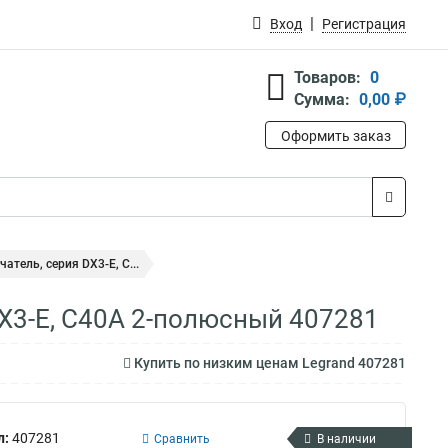
Вход
Регистрация
Товаров:
0
Сумма:
0,00 ₽
Оформить заказ
тель, серия DX3-E, С...
X3-E, С40A 2-полюсный 407281
Купить по низким ценам Legrand 407281
л:
407281
Сравнить
В наличии