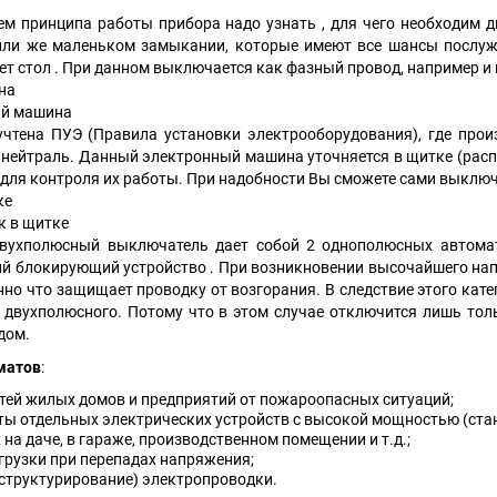
ем принципа работы прибора надо узнать , для чего необходим
или же маленьком замыкании, которые имеют все шансы послуж
т стол . При данном выключается как фазный провод, например и 
ина
ый машина
учтена ПУЭ (Правила установки электрооборудования), где прои
 нейтраль. Данный электронный машина уточняется в щитке (расп
для контроля их работы. При надобности Вы сможете сами выключ
ке
к в щитке
вухполюсный выключатель дает собой 2 однополюсных автома
ий блокирующий устройство . При возникновении высочайшего на
енно что защищает проводку от возгорания. В следствие этого ка
 двухполюсного. Потому что в этом случае отключится лишь толь
дом.
матов
:
тей жилых домов и предприятий от пожароопасных ситуаций;
ы отдельных электрических устройств с высокой мощностью (станко
на даче, в гараже, производственном помещении и т.д.;
грузки при перепадах напряжения;
(структурирование) электропроводки.