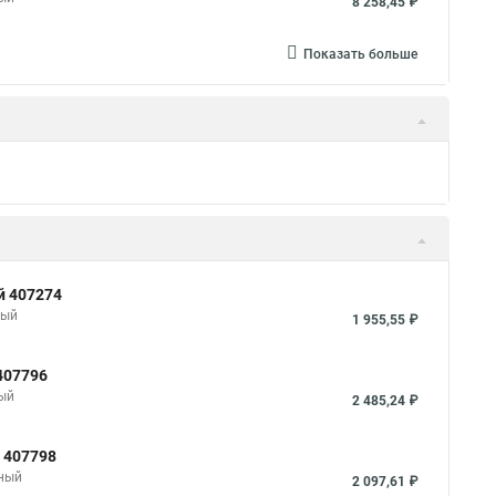
8 258,45 ₽
Показать больше
й 407274
ный
1 955,55 ₽
407796
ный
2 485,24 ₽
 407798
сный
2 097,61 ₽