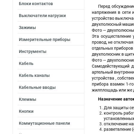
Блоки контактов
Перед обсуждени
напряжения в сети 
Выключатели нагрузки
устройство выключае
двухполюсный маш
Зажимы
Фото — двухполюсн
Эта осуществление 
Измерительные приборы
провод, не отключая
отдельных приборов 
Инструменты
двухполюсник в щит
Фото — двухполюсни
Кабель
Самодействующий д
артельный внутренн
Кабель каналы
устройства , собств
прибора взамен 1-го
Кабельные вводы
жилплощадь или же 
Назначение авто
Клеммы
Для защиты се
Кнопки
контроль работ
установленных 
Коммутационные панели
отключение на
разветвление 