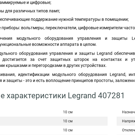
аммируемые и цифровые;
ры для различных типов ламп;
беспечивающие поддержание нужной температуры в помещении;
 приборы: вольтмеры, переключатели, цифровые измерители часто
чения модульного оборудования управления и защиты Leg
нкциональные возможности аппарата в целом.
дульного оборудования управления и защиты Legrand обеспечи
о достигается за счет защитных шторок на контактах и у
и крышками и перегородками в других устройствах.
ивания, идентификации модульного оборудования Legrand, ин
я и защиты - это и есть воплощение принципов простоты, заложенн
е характеристики Legrand 407281
10 см
Назнач
10 см
Напряж
10 см
Отключ