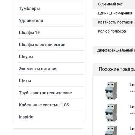
Объемный вес
Тумблеры
Единица измерения
Удлинители
Кратность поставки
Кол-во полюсов
Шкафы 19
Шкафы электрические
Дифференциальный а
Шнуры
Элементы питания
Похожие товар
Щиты
Le
LE
Трубы элетротехнические
Кабельные системы LCS
Le
LE
Inspiria
Le
LE